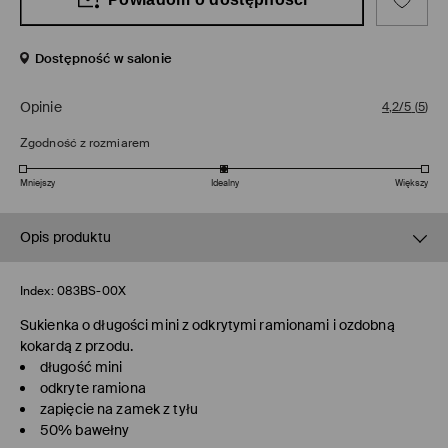
Dostępność w salonie
Opinie
4,2/5
(
5
)
Zgodność z rozmiarem
Mniejszy
Idealny
Większy
Opis produktu
Index:
083BS-00X
Sukienka o długości mini z odkrytymi ramionami i ozdobną
kokardą z przodu.
długość mini
odkryte ramiona
zapięcie na zamek z tyłu
50% bawełny