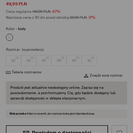
49,99
PLN
Cena regularna
149,99
PLN
-67%
Najniższa cena z 30 dni przed obniżką
59,99
PLN
-17%
Kolor
-
biały
Rozmiar
(wyprzedany)
32
34
36
38
40
42
Tabela rozmiarów
Znajdź swój rozmiar
Produkt jest aktualnie niedostępny online. Zapisz się na
powiadomienie, a poinformujemy Cię, gdy będzie dostępny lub
sprawdź dostępność w sklepie stacjonarnym.
Wskazówka
Klienci ocenili, że rozmiarówka jest standardowa.
Powiadom o dostępności