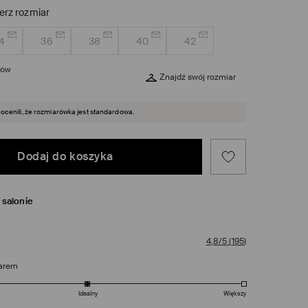
erz rozmiar
4
36
38
40
42
rów
Znajdź swój rozmiar
 ocenili, że rozmiarówka jest standardowa.
Dodaj do koszyka
salonie
4,8/5
(
195
)
arem
Idealny
Większy