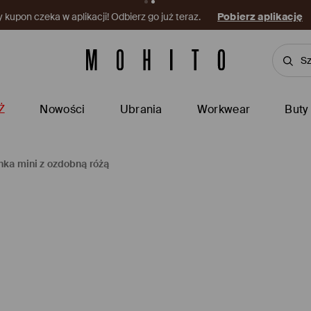
kupon czeka w aplikacji! Odbierz go już teraz.
Pobierz aplikację
Ż
Nowości
Ubrania
Workwear
Buty
nka mini z ozdobną różą