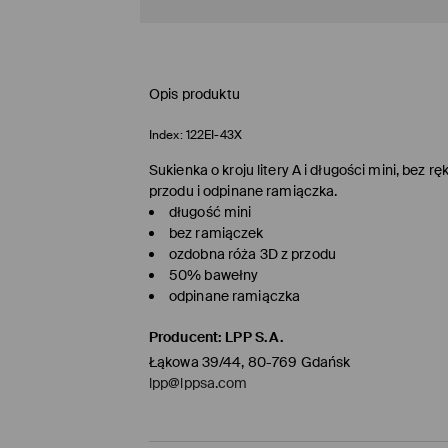
Opis produktu
Index:
122EI-43X
Sukienka o kroju litery A i długości mini, bez
przodu i odpinane ramiączka.
długość mini
bez ramiączek
ozdobna róża 3D z przodu
50% bawełny
odpinane ramiączka
Producent
:
LPP S.A.
Łąkowa 39/44, 80-769 Gdańsk
lpp@lppsa.com