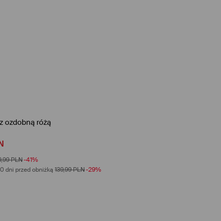
z ozdobną różą
N
9,99
PLN
-41%
0 dni przed obniżką
139,99
PLN
-29%