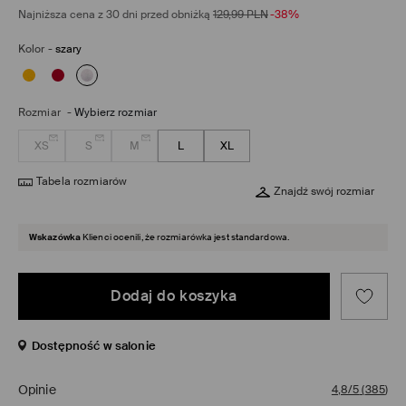
Najniższa cena z 30 dni przed obniżką
129,99
PLN
-38%
Kolor
-
szary
Rozmiar
-
Wybierz rozmiar
XS
S
M
L
XL
Tabela rozmiarów
Znajdź swój rozmiar
Wskazówka
Klienci ocenili, że rozmiarówka jest standardowa.
Dodaj do koszyka
Dostępność w salonie
Opinie
4,8/5
(
385
)