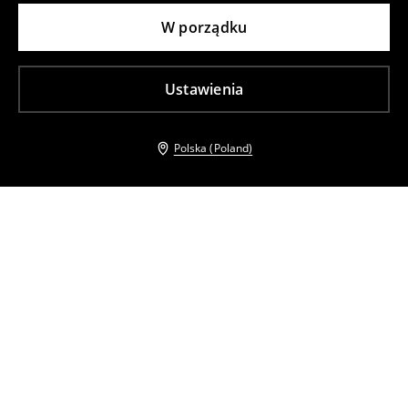
W porządku
Ustawienia
Polska (Poland)
Inni klienci wybrali takźe