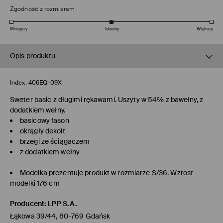
Zgodność z rozmiarem
Mniejszy
Idealny
Większy
Opis produktu
Index:
406EQ-09X
Sweter basic z długimi rękawami. Uszyty w 54% z bawełny, z
dodatkiem wełny.
basicowy fason
okrągły dekolt
brzegi ze ściągaczem
z dodatkiem wełny
Modelka prezentuje produkt w rozmiarze S/36. Wzrost
modelki 176 cm
Producent
:
LPP S.A.
Łąkowa 39/44, 80-769 Gdańsk