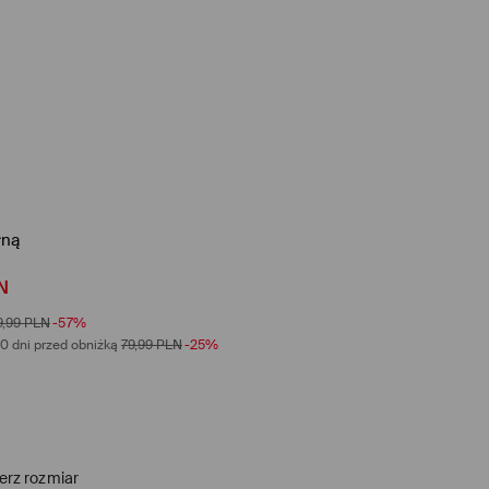
łną
N
9,99
PLN
-57%
0 dni przed obniżką
79,99
PLN
-25%
erz rozmiar