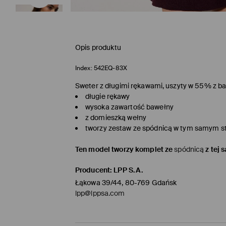
Opis produktu
Index:
542EQ-83X
Sweter z długimi rękawami, uszyty w 55% z b
długie rękawy
wysoka zawartość bawełny
z domieszką wełny
tworzy zestaw ze spódnicą w tym samym st
Ten model tworzy komplet ze
spódnicą
z tej 
Producent
:
LPP S.A.
Łąkowa 39/44, 80-769 Gdańsk
lpp@lppsa.com