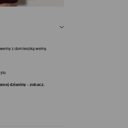
awełny z domieszką wełny.
ylu
samej dzianiny – zobacz.