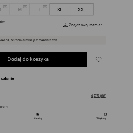
S
M
L
XL
XXL
rów
Znajdź swój rozmiar
 ocenili, że rozmiarówka jest standardowa.
Dodaj do koszyka
salonie
4,7/5
(
68
)
arem
Idealny
Większy