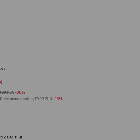
ozą
N
9,99
PLN
-60%
0 dni przed obniżką
79,99
PLN
-25%
erz rozmiar