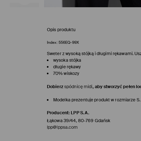
Opis produktu
Index:
556EQ-99X
Sweter z wysoką stójką i długimi rękawami. Us
wysoka stójka
długie rękawy
70% wiskozy
Dobierz
spódnicę midi
, aby stworzyć pełen lo
Modelka prezentuje produkt w rozmiarze S.
Producent
:
LPP S.A.
Łąkowa 39/44, 80-769 Gdańsk
lpp@lppsa.com