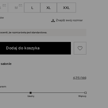
S
M
L
XL
XXL
rów
Znajdź swój rozmiar
 ocenili, że rozmiarówka jest standardowa.
Dodaj do koszyka
salonie
4,7/5
(
144
)
arem
Idealny
Większy