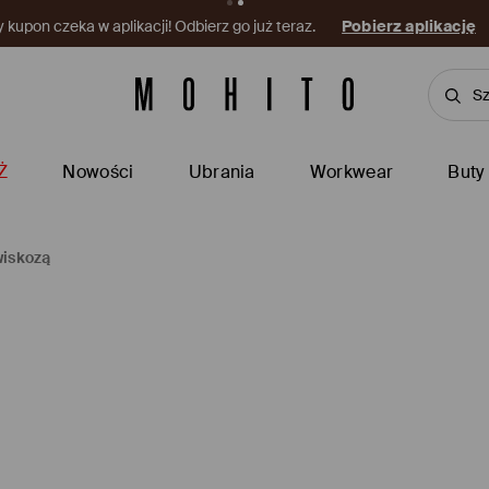
kupon czeka w aplikacji! Odbierz go już teraz.
Pobierz aplikację
Ż
Nowości
Ubrania
Workwear
Buty
wiskozą