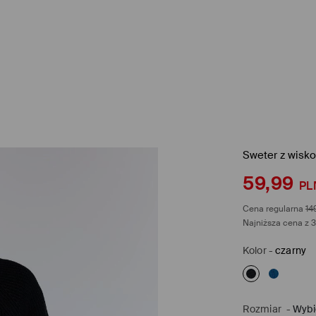
Sweter z wisk
59,99
PL
Cena regularna
14
Najniższa cena z 3
Kolor
-
czarny
Rozmiar
-
Wybi