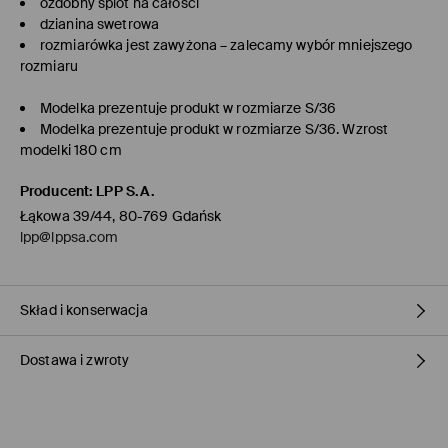
ozdobny splot na całości
dzianina swetrowa
rozmiarówka jest zawyżona – zalecamy wybór mniejszego
rozmiaru
Modelka prezentuje produkt w rozmiarze S/36
Modelka prezentuje produkt w rozmiarze S/36. Wzrost
modelki 180 cm
Producent
:
LPP S.A.
Łąkowa 39/44, 80-769 Gdańsk
lpp@lppsa.com
Skład i konserwacja
Dostawa i zwroty
Materiał I
:
58% POLIESTER, 38% AKRYL, 4% ELASTAN
NIE BIELIĆ
Polityka dostawy
NIE SUSZYĆ W SUSZARCE BĘBNOWEJ