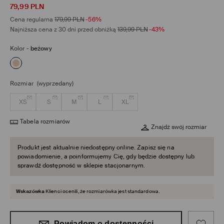
79,99
PLN
Cena regularna
179,99
PLN
-56%
Najniższa cena z 30 dni przed obniżką
139,99
PLN
-43%
Kolor
-
beżowy
Rozmiar
(wyprzedany)
XS
S
M
L
XL
Tabela rozmiarów
Znajdź swój rozmiar
Produkt jest aktualnie niedostępny online. Zapisz się na
powiadomienie, a poinformujemy Cię, gdy będzie dostępny lub
sprawdź dostępność w sklepie stacjonarnym.
Wskazówka
Klienci ocenili, że rozmiarówka jest standardowa.
Powiadom o dostępności