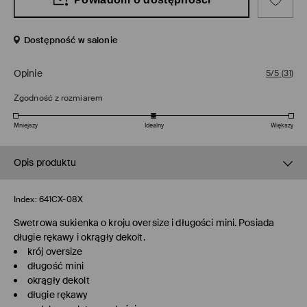
Dostępność w salonie
Opinie
5/5
(
31
)
Zgodność z rozmiarem
Mniejszy
Idealny
Większy
Opis produktu
Index:
641CX-08X
Swetrowa sukienka o kroju oversize i długości mini. Posiada
długie rękawy i okrągły dekolt.
krój oversize
długość mini
okrągły dekolt
długie rękawy