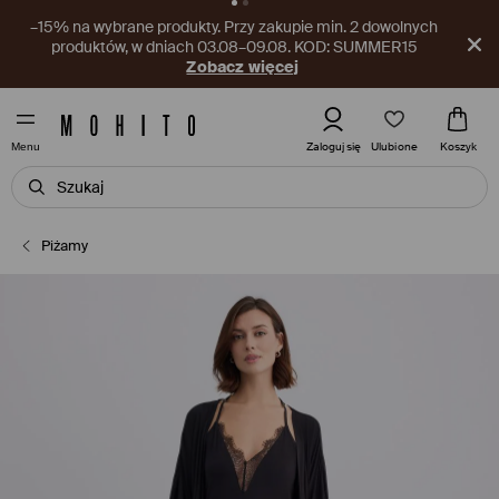
–15 PLN na produkty nieprzecenione. Przy zakupach za min.
150 PLN, w dniach 03.08–09.08.
Pobierz aplikację
Ulubione
Zaloguj się
Koszyk
Menu
Piżamy