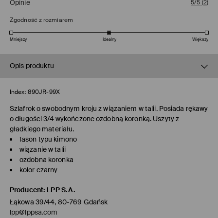
Opinie
5/5
(
2
)
Zgodność z rozmiarem
Mniejszy
Idealny
Większy
Opis produktu
Index:
890JR-99X
Szlafrok o swobodnym kroju z wiązaniem w talii. Posiada rękawy
o długości 3/4 wykończone ozdobną koronką. Uszyty z
gładkiego materiału.
fason typu kimono
wiązanie w talii
ozdobna koronka
kolor czarny
Producent
:
LPP S.A.
Łąkowa 39/44, 80-769 Gdańsk
lpp@lppsa.com