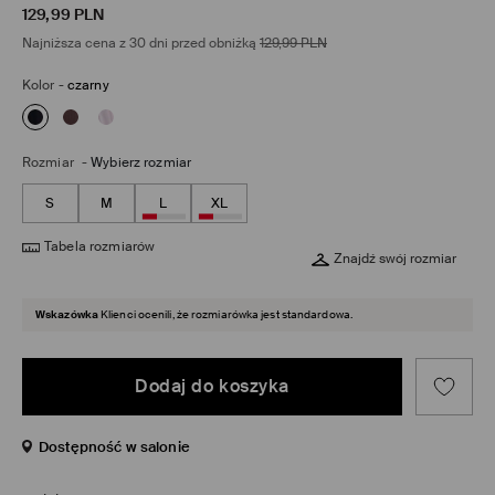
129,99
PLN
Najniższa cena z 30 dni przed obniżką
129,99
PLN
Kolor
-
czarny
Rozmiar
-
Wybierz rozmiar
S
M
L
XL
Tabela rozmiarów
Znajdź swój rozmiar
Wskazówka
Klienci ocenili, że rozmiarówka jest standardowa.
Dodaj do koszyka
Dostępność w salonie