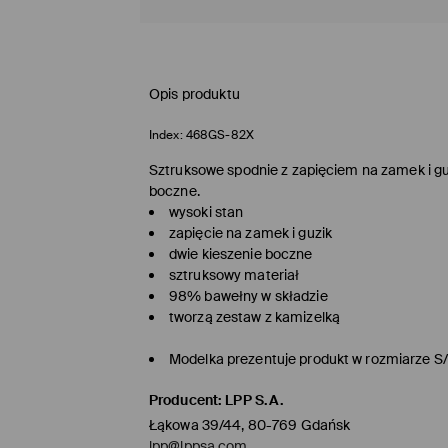
Opis produktu
Index:
468GS-82X
Sztruksowe spodnie z zapięciem na zamek i guz
boczne.
wysoki stan
zapięcie na zamek i guzik
dwie kieszenie boczne
sztruksowy materiał
98% bawełny w składzie
tworzą zestaw z kamizelką
Modelka prezentuje produkt w rozmiarze S
Producent
:
LPP S.A.
Łąkowa 39/44, 80-769 Gdańsk
lpp@lppsa.com