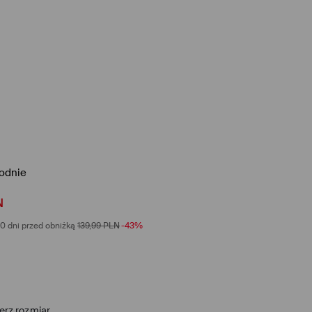
odnie
N
0 dni przed obniżką
139,99
PLN
-43%
erz rozmiar