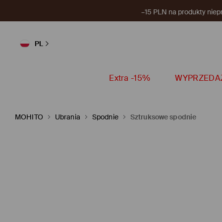
–15 PLN na produkty niep
PL
Extra -15%
WYPRZEDA
MOHITO
Ubrania
Spodnie
Sztruksowe spodnie