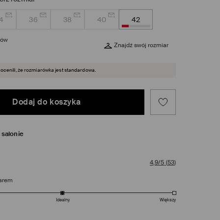
4
36
38
40
42
rów
Znajdź swój rozmiar
 ocenili, że rozmiarówka jest standardowa.
Dodaj do koszyka
salonie
4,9/5
(
53
)
arem
Idealny
Większy