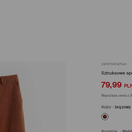
OSTATNIE SZTUKI
Sztruksowe sp
79,99
PL
Najniższa cena z 3
Kolor
-
brązowy
Rozmiar
-
Wybi