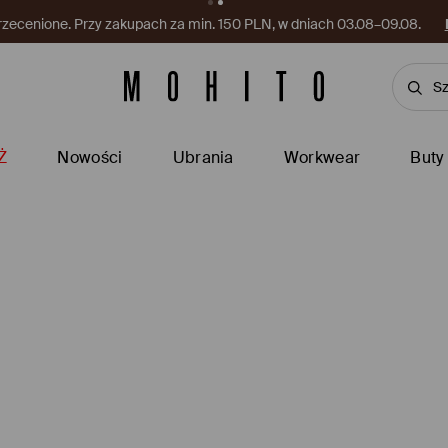
rzecenione. Przy zakupach za min. 150 PLN, w dniach 03.08–09.08.
Ż
Nowości
Ubrania
Workwear
Buty