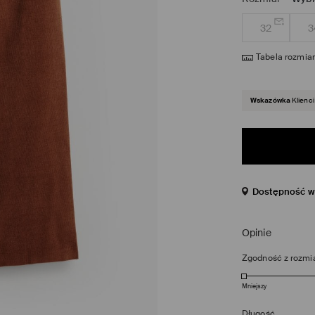
32
3
Tabela rozmia
Wskazówka
Klienci
Dostępność w 
Opinie
Zgodność z rozmi
Mniejszy
Długość