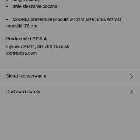
dwie kieszenie boczne
Modelka prezentuje produkt w rozmiarze S/36. Wzrost
modelki 178 cm
Producent
:
LPP S.A.
Łąkowa 39/44, 80-769 Gdańsk
lpp@lppsa.com
Skład i konserwacja
Dostawa i zwroty
MATERIAŁ PIERWSZY
:
100% POLIESTER
PIERWSZA PODSZEWKA
:
100% POLIESTER
Polityka dostawy
NIE WYKRĘCAĆ
PRANIE RĘCZNE- TEMPERATURA OTOCZENIA
Odbiór w sklepie Mohito
(1-3 dni roboczych)
0,00 PLN / Płatność Online
NIE BIELIĆ