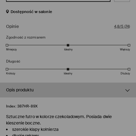
Dostępność w salonie
Opinie
4,8/5
(
74
)
Zgodność z rozmiarem
Mniejszy
Idealny
Większy
Długość
Krótszy
Idealny
Dłuższy
Opis produktu
Index:
387HR-89X
Sztuczne futro w kolorze czekoladowym. Posiada dwie
kieszenie boczne.
szerokie klapy kołnierza
długie rękawy