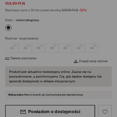
159,99
PLN
Najniższa cena z 30 dni przed obniżką
329,99
PLN
-52%
Kolor
-
ciemnobrązowy
Rozmiar
(wyprzedany)
32
34
36
38
40
42
44
Tabela rozmiarów
Znajdź swój rozmiar
Produkt jest aktualnie niedostępny online. Zapisz się na
powiadomienie, a poinformujemy Cię, gdy będzie dostępny lub
sprawdź dostępność w sklepie stacjonarnym.
Wskazówka
Klienci ocenili, że rozmiarówka jest standardowa.
Powiadom o dostępności