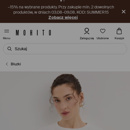
Nowy kupon czeka w aplikacji! Odbierz go już teraz.
Pobierz aplikację
Ulubione
Zaloguj się
Koszyk
Menu
Bluzki