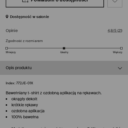
Dostępność w salonie
Opinie
4,8/5
(
21
)
Zgodność z rozmiarem
Mniejszy
Idealny
Większy
Opis produktu
Index:
772JE-01X
Bawełniany t-shirt z ozdobną aplikacją na rękawach.
okrągły dekolt
krótkie rękawy
ozdobna aplikacja
100% bawełna