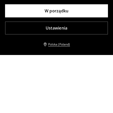
W porządku
Ustawienia
Polska (Poland)
Inni klienci wybrali takźe