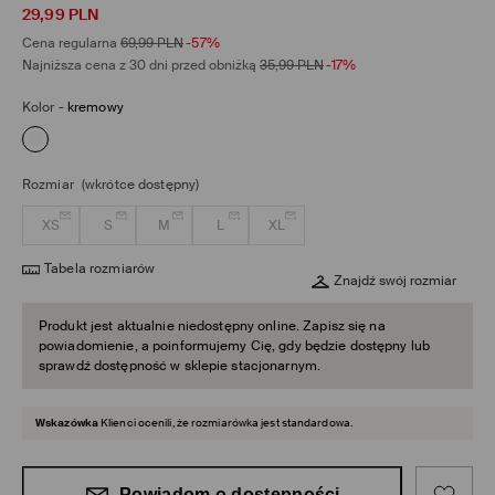
29,99
PLN
Cena regularna
69,99
PLN
-57%
Najniższa cena z 30 dni przed obniżką
35,99
PLN
-17%
Kolor
-
kremowy
Rozmiar
(wkrótce dostępny)
XS
S
M
L
XL
Tabela rozmiarów
Znajdź swój rozmiar
Produkt jest aktualnie niedostępny online. Zapisz się na
powiadomienie, a poinformujemy Cię, gdy będzie dostępny lub
sprawdź dostępność w sklepie stacjonarnym.
Wskazówka
Klienci ocenili, że rozmiarówka jest standardowa.
Powiadom o dostępności