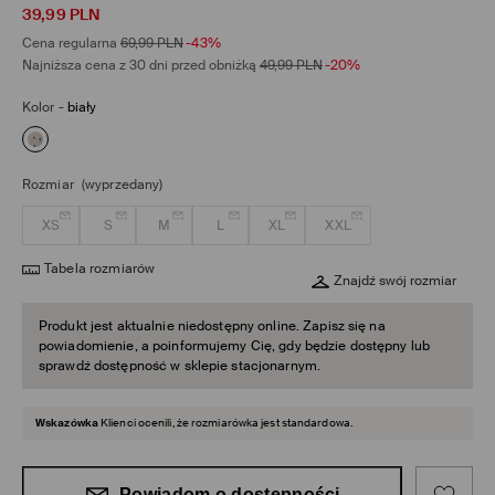
39,99
PLN
Cena regularna
69,99
PLN
-43%
Najniższa cena z 30 dni przed obniżką
49,99
PLN
-20%
Kolor
-
biały
Rozmiar
(wyprzedany)
XS
S
M
L
XL
XXL
Tabela rozmiarów
Znajdź swój rozmiar
Produkt jest aktualnie niedostępny online. Zapisz się na
powiadomienie, a poinformujemy Cię, gdy będzie dostępny lub
sprawdź dostępność w sklepie stacjonarnym.
Wskazówka
Klienci ocenili, że rozmiarówka jest standardowa.
Powiadom o dostępności