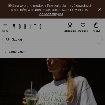
Nowy kupon czeka w aplikacji! Odbierz go już teraz.
Pobierz aplikację
Ulubione
Zaloguj się
Koszyk
Menu
Z nadrukiem