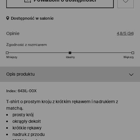
Dostępność w salonie
Opinie
4,8/5
(
34
)
Zgodność z rozmiarem
Mniejszy
Idealny
Większy
Opis produktu
Index:
643IL-00X
T-shirt o prostym kroju z krótkim rękawem i nadrukiem z
matchą.
prosty krój
okrągły dekolt
krótkie rękawy
nadruk z przodu