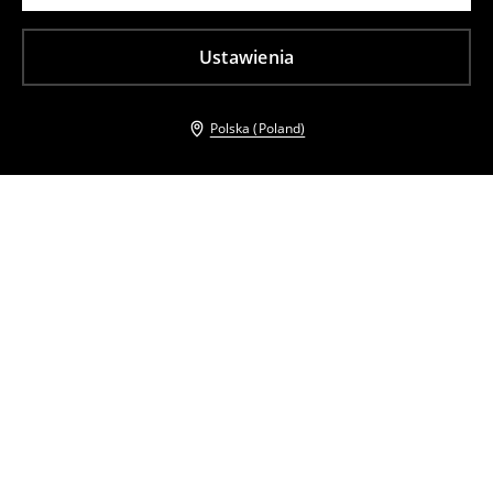
Ustawienia
Polska (Poland)
Inni klienci wybrali takźe
Top na ramiączkach
Top na ramiączkach
39
,
99
PLN
27
,
99
PLN
Najniższa cena z 30 dni przed obniżką
39,99
PLN