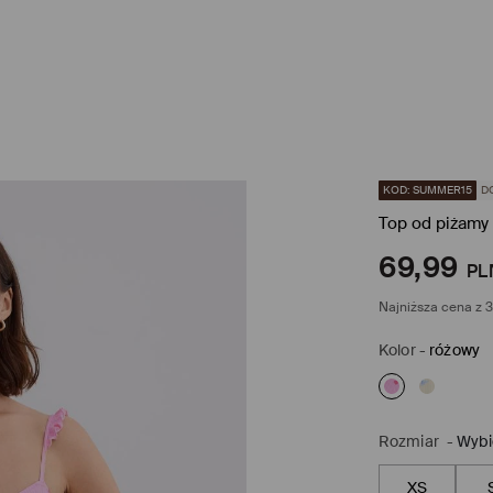
KOD: SUMMER15
D
Top od piżamy
69,99
PL
Najniższa cena z 3
Kolor
-
różowy
Rozmiar
-
Wybi
XS