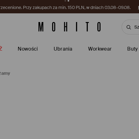
rzecenione. Przy zakupach za min. 150 PLN, w dniach 03.08–09.08.
Ż
Nowości
Ubrania
Workwear
Buty
iżamy