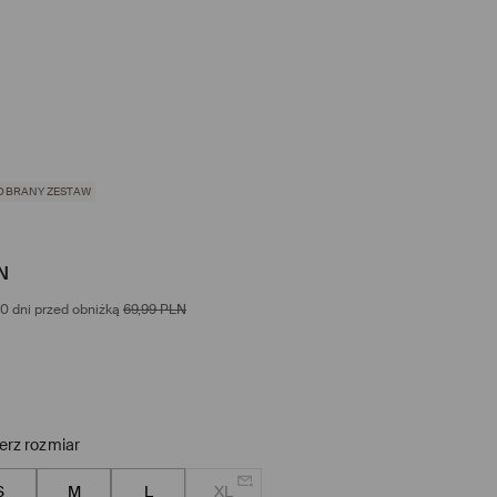
OBRANY ZESTAW
N
0 dni przed obniżką
69,99
PLN
erz rozmiar
S
M
L
XL