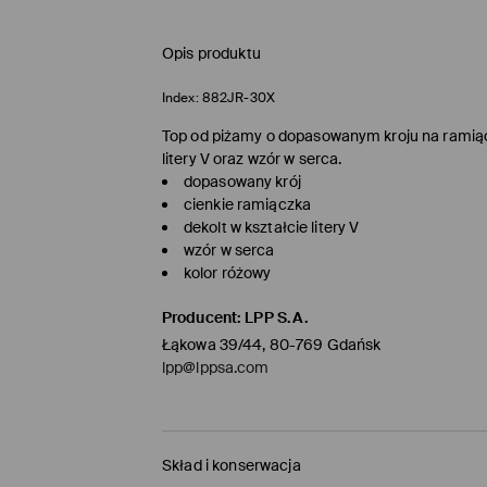
Opis produktu
Index:
882JR-30X
Top od piżamy o dopasowanym kroju na ramiąc
litery V oraz wzór w serca.
dopasowany krój
cienkie ramiączka
dekolt w kształcie litery V
wzór w serca
kolor różowy
Producent
:
LPP S.A.
Łąkowa 39/44, 80-769 Gdańsk
lpp@lppsa.com
Skład i konserwacja