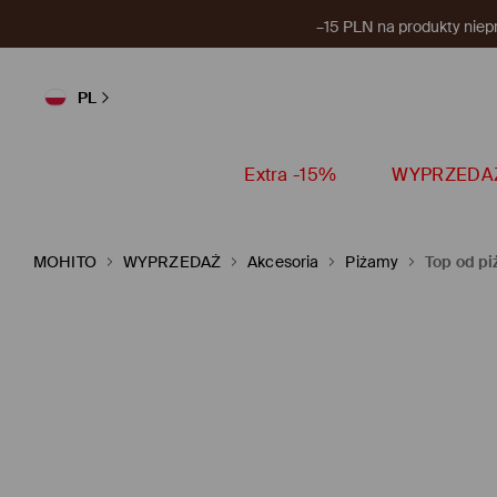
–15 PLN na produkty niep
PL
Extra -15%
WYPRZEDA
MOHITO
WYPRZEDAŻ
Akcesoria
Piżamy
Top od p