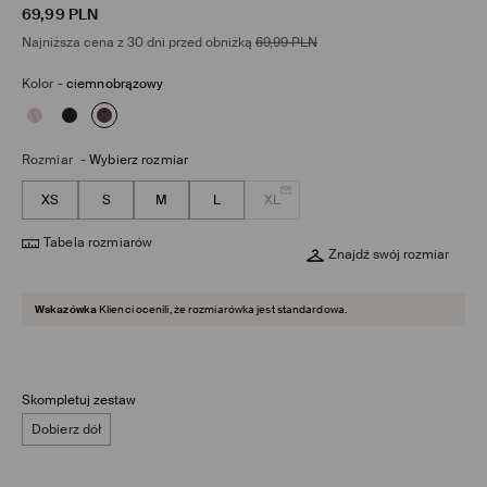
69,99
PLN
Najniższa cena z 30 dni przed obniżką
69,99
PLN
Kolor
-
ciemnobrązowy
Rozmiar
-
Wybierz rozmiar
XS
S
M
L
XL
Tabela rozmiarów
Znajdź swój rozmiar
Wskazówka
Klienci ocenili, że rozmiarówka jest standardowa.
Skompletuj zestaw
Dobierz dół