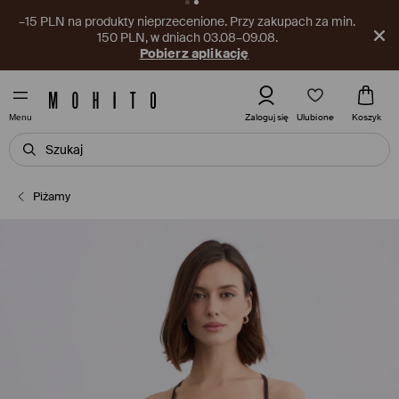
–15 PLN na produkty nieprzecenione. Przy zakupach za min.
150 PLN, w dniach 03.08–09.08.
Pobierz aplikację
Ulubione
Zaloguj się
Koszyk
Menu
Piżamy