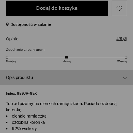
Dodaj do koszyka
Dostępność w salonie
Opinie
4/5
(
3
)
Zgodność z rozmiarem
Mniejszy
Idealny
Większy
Opis produktu
Index:
889JR-89X
Top od piżamy na cienkich ramiączkach. Posiada ozdobną
koronkę.
cienkie ramiączka
ozdobna koronka
92% wiskozy