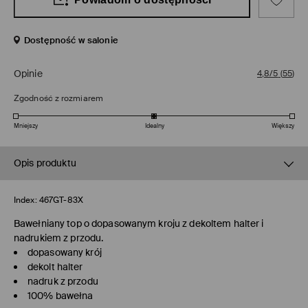
Dostępność w salonie
Opinie
4,8/5
(
55
)
Zgodność z rozmiarem
Mniejszy
Idealny
Większy
Opis produktu
Index:
467GT-83X
Bawełniany top o dopasowanym kroju z dekoltem halter i
nadrukiem z przodu.
dopasowany krój
dekolt halter
nadruk z przodu
100% bawełna