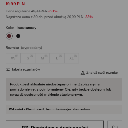
19,99
PLN
Cena regularna
49,99
PLN
-60%
Najniższa cena z 30 dni przed obniżką
29,99
PLN
-33%
Kolor
-
kasztanowy
Rozmiar
(wyprzedany)
XS
S
M
L
XL
Tabela rozmiarów
Znajdź swój rozmiar
Produkt jest aktualnie niedostępny online. Zapisz się na
powiadomienie, a poinformujemy Cię, gdy będzie dostępny lub
sprawdź dostępność w sklepie stacjonarnym.
Wskazówka
Klienci ocenili, że rozmiarówka jest standardowa.
Powiadom o dostępności