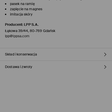
pasek na ramię
zapięcie na magnes
imitacja skóry
Producent
:
LPP S.A.
Łąkowa 39/44, 80-769 Gdańsk
lpp@lppsa.com
Skład i konserwacja
Dostawa i zwroty
MATERIAŁ PIERWSZY
:
100% POLIURETAN
PIERWSZA PODSZEWKA
:
100% POLIESTER
Polityka dostawy
Odbiór w sklepie Mohito
(1-3 dni roboczych)
0,00 PLN / Płatność Online
ORLEN Paczka
(1-3 dni roboczych)