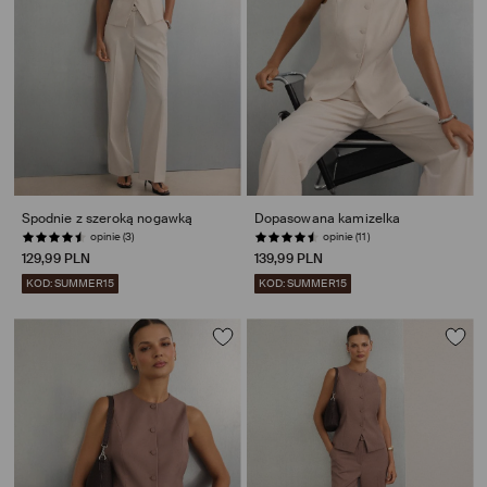
Spodnie z szeroką nogawką
Dopasowana kamizelka
opinie (3)
opinie (11)
129,99 PLN
139,99 PLN
KOD: SUMMER15
KOD: SUMMER15