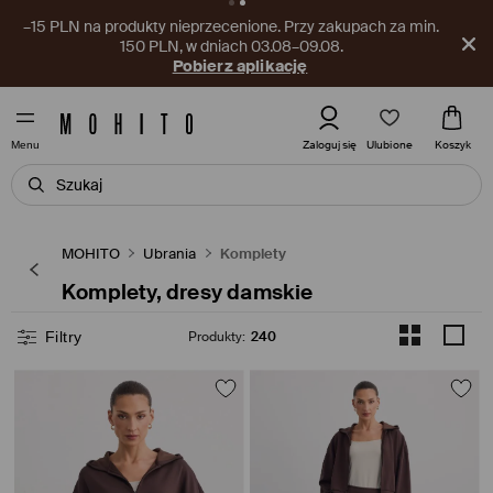
–15% na wybrane produkty. Przy zakupie min. 2 dowolnych
produktów, w dniach 03.08–09.08. KOD: SUMMER15
Zobacz więcej
Ulubione
Zaloguj się
Koszyk
Menu
MOHITO
Ubrania
Komplety
Komplety, dresy damskie
Filtry
Produkty
:
240