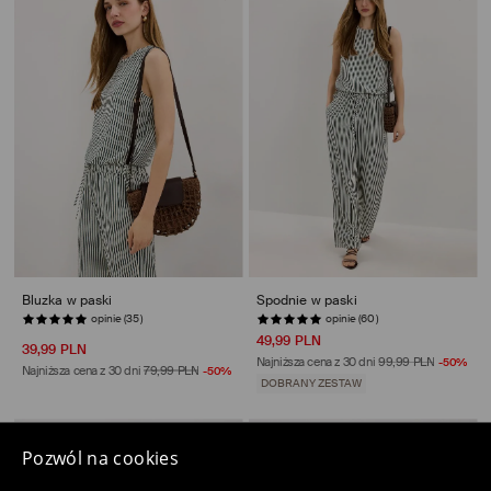
Bluzka w paski
Spodnie w paski
opinie (60)
OSTATNIE SZTUKI
49,99 PLN
39,99 PLN
Najniższa cena z 30 dni
99,99 PLN
-50%
Najniższa cena z 30 dni
79,99 PLN
-50%
DOBRANY ZESTAW
Pozwól na cookies