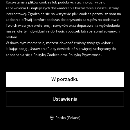
Korzystamy z plików cookies lub podobnych technologii w celu
zapewnienia Ci najlepszych doświadczeń z korzystania z naszej strony
internetowej. Zgadzając się na wszystkie pliki cookies pozwolisz nam na
zadbanie o Twój komfort podczas dokonywania zakupów na podstawie
Twoich własnych preferencji, nawyków oraz dopasowania wyświetlania
naszej oferty indywidualnie do Twoich potrzeb lub spersonalizowanych
reklam.
W dowolnym momencie, możesz dokonać zmiany swojego wyboru
klikając opcję „Ustawienia”, aby dowiedzieć się więcej zachęcamy do
zapoznania się z
Polityką Cookies
oraz
Polityką Prywatności
.
Szorty z wiskozy i lnu
Koszula kimono
opinie (28)
opinie (42)
69,99 PLN
79,99 PLN
W porządku
Najniższa cena z 30 dni
99,99 PLN
-30%
Cena regularna
119,99 PLN
-33%
Najniższa cena z 30 dni
99,99 PLN
-20%
KOD: SUMMER15
KOD: SUMMER15
Ustawienia
Polska (Poland)