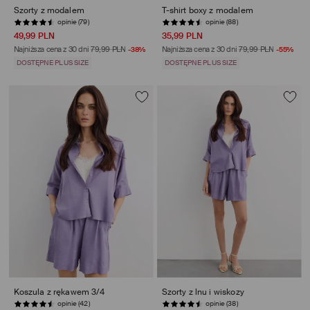
Szorty z modalem
T-shirt boxy z modalem
opinie (79)
opinie (88)
49,99 PLN
35,99 PLN
Najniższa cena z 30 dni
79,99 PLN
-38%
Najniższa cena z 30 dni
79,99 PLN
-55%
DOSTĘPNE PLUS SIZE
DOSTĘPNE PLUS SIZE
Koszula z rękawem 3/4
Szorty z lnu i wiskozy
opinie (42)
opinie (38)