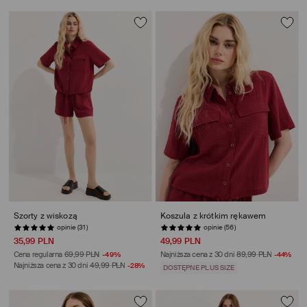
Szorty z wiskozą
Koszula z krótkim rękawem
opinie (31)
opinie (56)
35,99 PLN
49,99 PLN
Cena regularna
69,99 PLN
-49%
Najniższa cena z 30 dni
89,99 PLN
-44%
Najniższa cena z 30 dni
49,99 PLN
-28%
DOSTĘPNE PLUS SIZE