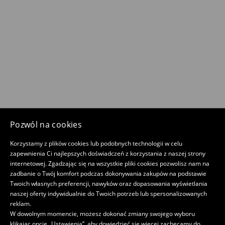
Pozwól na cookies
Korzystamy z plików cookies lub podobnych technologii w celu
zapewnienia Ci najlepszych doświadczeń z korzystania z naszej strony
internetowej. Zgadzając się na wszystkie pliki cookies pozwolisz nam na
zadbanie o Twój komfort podczas dokonywania zakupów na podstawie
Twoich własnych preferencji, nawyków oraz dopasowania wyświetlania
naszej oferty indywidualnie do Twoich potrzeb lub spersonalizowanych
reklam.
W dowolnym momencie, możesz dokonać zmiany swojego wyboru
klikając opcję „Ustawienia”, aby dowiedzieć się więcej zachęcamy do