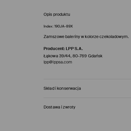
Opis produktu
Index:
190JA-89X
Zamszowe baleriny w kolorze czekoladowym.
Producent
:
LPP S.A.
Łąkowa 39/44, 80-769 Gdańsk
lpp@lppsa.com
Skład i konserwacja
WIERZCH
:
100% SKÓRA
Dostawa i zwroty
PODSZEWKA I WKŁADKA
:
100% POLIURETAN
SPÓD
:
100% TPU
Polityka dostawy
JASKRAWE LUB CIEMNE KOLORY MOGĄ POWODOW