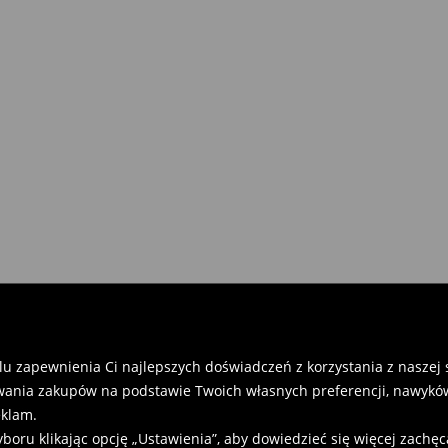
 otrzymania zamówienia:
)
 Paczka (5.90 zł)
u zapewnienia Ci najlepszych doświadczeń z korzystania z naszej st
ania zakupów na podstawie Twoich własnych preferencji, nawyków
eklam.
u klikając opcję „Ustawienia”, aby dowiedzieć się więcej zachę