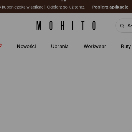
kupon czeka w aplikacji! Odbierz go już teraz.
Pobierz aplikację
Ż
Nowości
Ubrania
Workwear
Buty