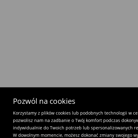
⟶
Szczegółowe informacje o dostawie
Polityka zwrotów
Zwrotu można dokonać w ciągu 30 dni od daty
-
w każdym salonie stacjonarnym (bezpłatnie
-
zwrot towaru w automatach i punktach Orlen
-
odsyłając przez paczkomat InPost (7.90 zł)
⟶
Szczegółowe zasady zwrotu
Pozwól na cookies
Korzystamy z plików cookies lub podobnych technologii w cel
pozwolisz nam na zadbanie o Twój komfort podczas dokonyw
indywidualnie do Twoich potrzeb lub spersonalizowanych r
W dowolnym momencie, możesz dokonać zmiany swojego wybor