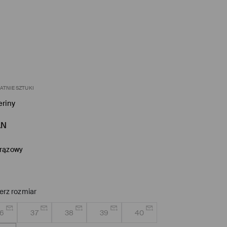
ATNIE SZTUKI
riny
LN
rązowy
erz rozmiar
6
37
38
39
40