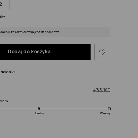
2
rów
 ocenili, że rozmiarówka jest standardowa.
Dodaj do koszyka
salonie
4,7/5
(
192
)
arem
Idealny
Większy