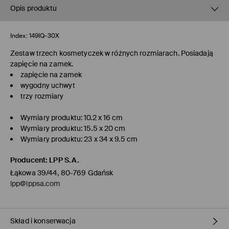
Opis produktu
Index:
149IQ-30X
Zestaw trzech kosmetyczek w różnych rozmiarach. Posiadają
zapięcie na zamek.
zapięcie na zamek
wygodny uchwyt
trzy rozmiary
Wymiary produktu: 10.2 x 16 cm
Wymiary produktu: 15.5 x 20 cm
Wymiary produktu: 23 x 34 x 9.5 cm
Producent
:
LPP S.A.
Łąkowa 39/44, 80-769 Gdańsk
lpp@lppsa.com
Skład i konserwacja