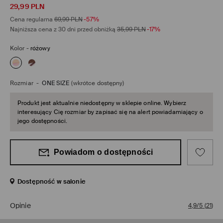
29,99
PLN
Cena regularna
69,99
PLN
-57%
Najniższa cena z 30 dni przed obniżką
35,99
PLN
-17%
Kolor
-
różowy
Rozmiar
-
ONE SIZE
(wkrótce dostępny)
Produkt jest aktualnie niedostępny w sklepie online. Wybierz
interesujący Cię rozmiar by zapisać się na alert powiadamiający o
jego dostępności.
Powiadom o dostępności
Dostępność w salonie
Opinie
4,9/5
(
21
)