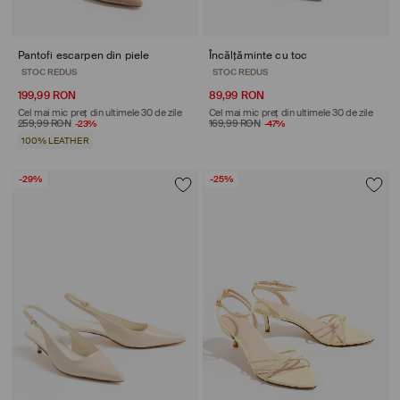
Pantofi escarpen din piele
Încălțăminte cu toc
STOC REDUS
STOC REDUS
199,99 RON
89,99 RON
Cel mai mic preț din ultimele 30 de zile
Cel mai mic preț din ultimele 30 de zile
259,99 RON
-23%
169,99 RON
-47%
100% LEATHER
-29%
-25%