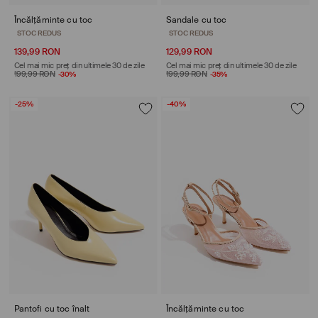
Încălțăminte cu toc
Sandale cu toc
STOC REDUS
STOC REDUS
139,99 RON
129,99 RON
Cel mai mic preț din ultimele 30 de zile
Cel mai mic preț din ultimele 30 de zile
199,99 RON
-30%
199,99 RON
-35%
-25%
-40%
Pantofi cu toc înalt
Încălțăminte cu toc