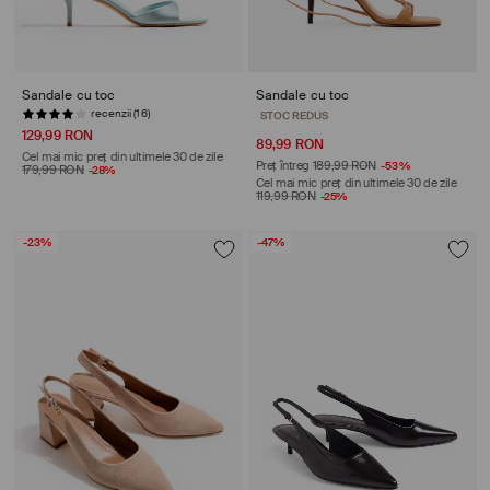
Sandale cu toc
Sandale cu toc
recenzii (16)
STOC REDUS
129,99 RON
89,99 RON
Cel mai mic preț din ultimele 30 de zile
Preț întreg
189,99 RON
-53%
179,99 RON
-28%
Cel mai mic preț din ultimele 30 de zile
119,99 RON
-25%
-23%
-47%