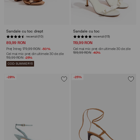
Sandale cu toc drept
Sandale cu toc
recenzii (10)
recenzii (15)
89,99 RON
119,99 RON
Preț întreg
179,99 RON
-50%
Cel mai mic preț din ultimele 30 de zile
199,99 RON
-40%
Cel mai mic preț din ultimele 30 de zile
119,99 RON
-25%
COD: SUMMER15
-28%
-25%