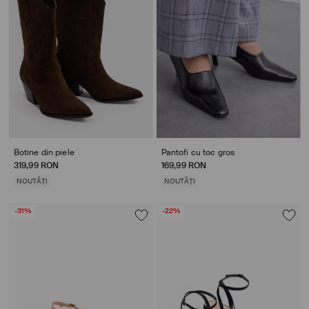
Botine din piele
Pantofi cu toc gros
319,99 RON
169,99 RON
NOUTĂȚI
NOUTĂȚI
-31%
-22%