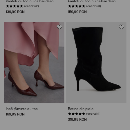
Pantofi cu toc cu călcâi deschis
Pantofi cu toc cu călcâi deschis
recenzii (2)
recenzii (3)
139,99 RON
159,99 RON
Încălțăminte cu toc
Botine din piele
recenzii (1)
169,99 RON
319,99 RON