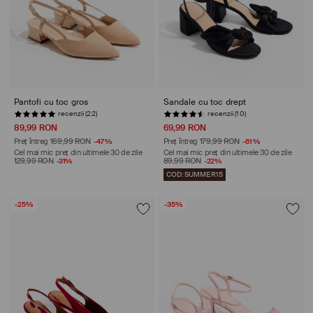
Pantofi cu toc gros
Sandale cu toc drept
recenzii (22)
recenzii (10)
89,99 RON
69,99 RON
Preț întreg
169,99 RON
-47%
Preț întreg
179,99 RON
-61%
Cel mai mic preț din ultimele 30 de zile
Cel mai mic preț din ultimele 30 de zile
129,99 RON
-31%
89,99 RON
-22%
COD: SUMMER15
-25%
-35%