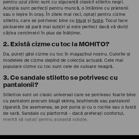
pentru uzul zilnic sunt cu siguranță clasicii stiletto negri.
Aceștia sunt perfecți pentru muncă, o întâlnire cu prietenii
sau o ieșire în oraș. În zilele mai reci, optați pentru cizme
stiletto, care se potrivesc bine cu
blugi
și
fuste
. Tocul face
picioarele să pară mai subțiri și este perfect dacă vă doriți
câțiva centimetri în plus de înălțime.
2. Există cizme cu toc la MOHITO?
Da, puteți găsi cizme cu toc în magazinul nostru. Culorile și
modelele de cizme depind de colecția actuală. Cele mai
populare cizme cu toc sunt cele de culoare neagră.
3. Ce sandale stiletto se potrivesc cu
pantalonii?
Stilettos sunt un clasic universal care se potrivesc foarte bine
cu pantaloni precum blugii skinny, boyfriends sau pantalonii
țigaretă. De asemenea, se pot purta și cu o rochie sau o fustă
de vară. Sandale cu platformă - dacă preferați confortul,
merită să optați pentru această soluție.
Vezi mai multe