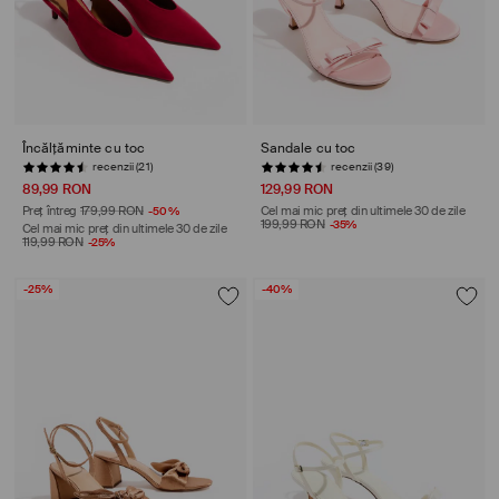
Încălțăminte cu toc
Sandale cu toc
recenzii (21)
recenzii (39)
89,99 RON
129,99 RON
Preț întreg
179,99 RON
-50%
Cel mai mic preț din ultimele 30 de zile
199,99 RON
-35%
Cel mai mic preț din ultimele 30 de zile
119,99 RON
-25%
-25%
-40%