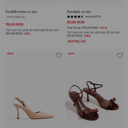
Încălțăminte cu toc
Sandale cu toc
recenzii (10)
STOC REDUS
89,99 RON
119,99 RON
Preț întreg
179,99 RON
-50%
Cel mai mic preț din ultimele 30 de zile
Cel mai mic preț din ultimele 30 de zile
169,99 RON
-29%
119,99 RON
-25%
BESTSELLER
-30%
-35%