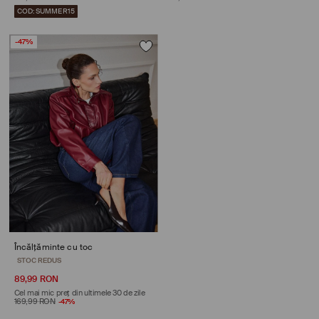
COD: SUMMER15
-47%
Încălțăminte cu toc
STOC REDUS
89,99 RON
Cel mai mic preț din ultimele 30 de zile
169,99 RON
-47%