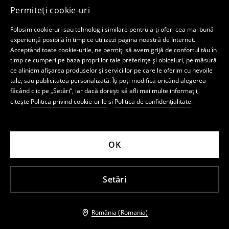
Permiteți cookie-uri
Folosim cookie-uri sau tehnologii similare pentru a-ți oferi cea mai bună
Ajutor și contact
experiență posibilă în timp ce utilizezi pagina noastră de Internet.
Acceptând toate cookie-urile, ne permiți să avem grijă de confortul tău în
timp ce cumperi pe baza propriilor tale preferințe și obiceiuri, pe măsură
Ajutor și contact
ce aliniem afișarea produselor și serviciilor pe care le oferim cu nevoile
tale, sau publicitatea personalizată. Îți poți modifica oricând alegerea
făcând clic pe „Setări”, iar dacă dorești să afli mai multe informații,
Social media
citește
Politica privind cookie-urile
si
Politica de confidențialitate
.
Facebook
YouTube
Instagram
TikTok
OK
Magazin online
Setări
Politica de confidențialitate
România (Romania)
Contul meu