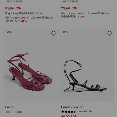
STOC REDUS
STOC REDUS
89,99 RON
119,99 RON
Preț întreg
179,99 RON
-50%
Cel mai mic preț din ultimele 30 de zile
199,99 RON
-40%
Cel mai mic preț din ultimele 30 de zile
119,99 RON
-25%
-35%
-31%
Pantofi
Sandale cu toc
recenzii (26)
STOC REDUS
89,99 RON