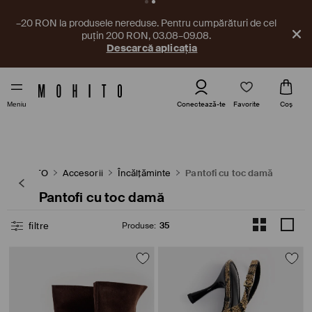
–20 RON la produsele nereduse. Pentru cumpărături de cel
puțin 200 RON, 03.08–09.08.
Descarcă aplicația
Favorite
Conectează-te
Coş
Meniu
MOHITO
Accesorii
Încălţăminte
Pantofi cu toc damă
Pantofi cu toc damă
filtre
Produse
:
35