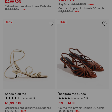
129,99 RON
Preț întreg
199,99 RON
-55%
Cel mai mic preț din ultimele 30 de zile
Cel mai mic preț din ultimele 30 de zile
199,99 RON
-35%
129,99 RON
-31%
-35%
-35%
Sandale cu toc
Încălțăminte cu toc
recenzii (26)
recenzii (13)
129,99 RON
129,99 RON
Cel mai mic preț din ultimele 30 de zile
Cel mai mic preț din ultimele 30 de zile
199,99 RON
-35%
199,99 RON
-35%