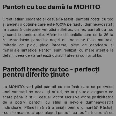
Pantofi cu toc damă la MOHITO
Creați stiluri elegante și casual! Răsfoiți pantofii noștri cu toc
și alegeți o opțiune care este 100% pe gustul dumneavoastră!
În această categorie vei găsi stilettos, cizme, pantofi cu toc
și sandale confortabile. Mărimile disponibile sunt de la 36 la
41. Materialele pantofilor noștri cu toc sunt: Piele naturală,
imitație de piele, piele întoarsă, piele de căprioară și
materiale sintetice. Pantofii sunt realizați cu mare atenție la
detalii, ceea ce garantează durabilitatea și confortul lor.
Pantofi trendy cu toc - perfecți
pentru diferite ținute
La MOHITO, veți găsi pantofi cu toc înalt care se potrivesc
unei varietăți de ocazii și stiluri, de la ținutele elegante de
seară până la stilul casual. Acest lucru vă oferă posibilitatea
de a potrivi pantofii cu stilul și nevoile dumneavoastră
individuale. Plănuiți să vă aranjați pentru o nuntă? Răsfoiți
rochiile noastre și apoi alegeți pantofii cu toc înalt care să se