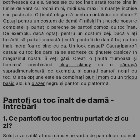
potrivească cu ele. Sandalele cu toc înalt arată foarte bine în
lunile de vară cu rochii mini, midi sau maxi în nuanțe închise
sau pastelate. O ținută elegantă pentru o întâlnire de afaceri?
Optați pentru un costum de damă (îl găsiți în ținutele noastre
complete) și purtați o pereche de pantofi comozi cu toc înalt.
De exemplu, dacă optați pentru un costum bej. Dacă v-ați
hotărât să purtați această ținută, pantofii de damă bej cu toc
înalt merg foarte bine cu ea. Un look casual? Căutațipantofi
casual cu toc jos care să se asorteze cu ținutele clasice? În
magazinul nostru îi veți găsi. Creați o ținută frumoasă și
feminină combinând
blugii skinny
cu o
cămașă
supradimensionată, de exemplu, și purtați pantofi negri cu
toc. O altă opțiune este să combinați
blugii mom
cu un
tricou
basic
alb, un
blazer
negru și pantofi cu platformă.
Pantofi cu toc înalt de damă -
Întrebări
1. Ce pantofi cu toc pentru purtat de zi cu
zi?
Soluția versatilă atunci când vine vorba de pantofi cu toc înalt