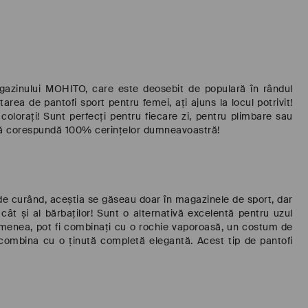
gazinului MOHITO, care este deosebit de populară în rândul
rea de pantofi sport pentru femei, ați ajuns la locul potrivit!
colorați! Sunt perfecți pentru fiecare zi, pentru plimbare sau
e să corespundă 100% cerințelor dumneavoastră!
de curând, aceștia se găseau doar în magazinele de sport, dar
 cât și al bărbaților! Sunt o alternativă excelentă pentru uzul
asemenea, pot fi combinați cu o rochie vaporoasă, un costum de
i combina cu o ținută completă elegantă. Acest tip de pantofi