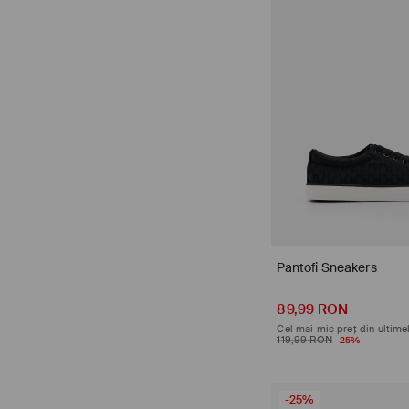
Pantofi Sneakers
recenzii (95)
89,99 RON
Cel mai mic preț din ultimel
119,99 RON
-25%
-25%