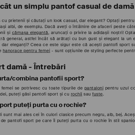
cât un simplu pantof casual de damă
raș cu prietenii și căutați un look casual, dar elegant? Optați pentr
ași albi, de exemplu. Dacă aveți o întâlnire de afaceri peste câtev
nii și
cămașa elegantă
, aruncați o privire la adidașii noștri! Opt
ă general, astfel încât să arătați cu bun gust și elegant la un e
ți, dar eleganți? Ceea ce este sigur este că acești pantofi sport su
de
hanorace pentru femei
- sunt opțiunile de styling perfecte pen
rt damă - Întrebări
purta/combina pantofii sport?
u femei se potrivesc cu toate tipurile de
pantaloni
pentru uzul cot
ei, puteți găsi pantofi sport și cu
rochii
sau
fuste
.
port puteți purta cu o rochie?
ili sunt mai ales cei în culori clasice precum negru, alb, bej. Aceșt
e pantofi sport pe care îi puteți purta cu o rochie în stil spanio