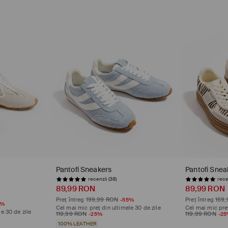
Pantofi Sneakers
Pantofi Snea
recenzii (38)
rece
89,99 RON
89,99 RON
Preț întreg
199,99 RON
-55%
Preț întreg
169
5%
Cel mai mic preț din ultimele 30 de zile
Cel mai mic preț
e 30 de zile
119,99 RON
-25%
119,99 RON
-2
100% LEATHER