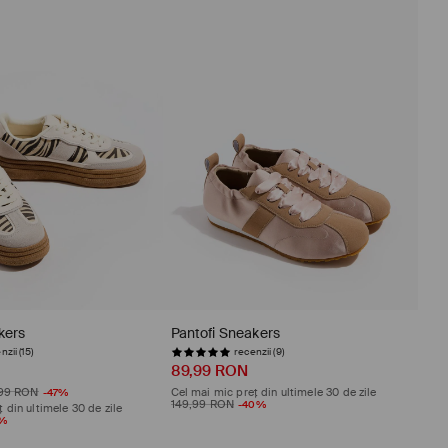
kers
Pantofi Sneakers
nzii (15)
recenzii (9)
89,99 RON
,99 RON
-47%
Cel mai mic preț din ultimele 30 de zile
149,99 RON
-40%
 din ultimele 30 de zile
5%