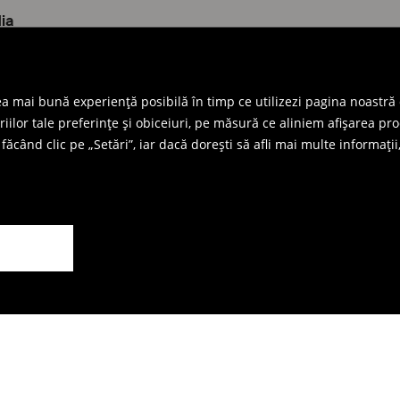
ia
YouTube
Instagram
TikTok
cea mai bună experiență posibilă în timp ce utilizezi pagina noastră
lor tale preferințe și obiceiuri, pe măsură ce aliniem afișarea produ
de confidențialitate
Contul meu
făcând clic pe „Setări”, iar dacă dorești să afli mai multe informații
confidențialitate
Comenzile mele
vind cookie
Datele contului
ie
Modificare parolă
Mohito
Despre brandul MOHITO
Presă
Blog
Carieră