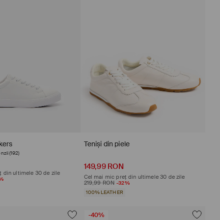
kers
Teniși din piele
nzii (192)
recenzii (51)
149,99 RON
 din ultimele 30 de zile
Cel mai mic preț din ultimele 30 de zile
5%
219,99 RON
-32%
100% LEATHER
-40%