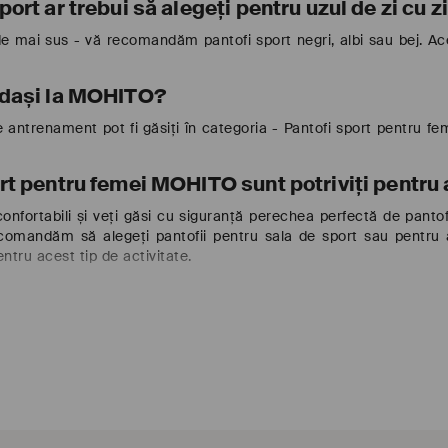
port ar trebui să alegeți pentru uzul de zi cu z
de mai sus - vă recomandăm pantofi sport negri, albi sau bej. Ac
didași la MOHITO?
de antrenament pot fi găsiți în categoria - Pantofi sport pentru f
ort pentru femei MOHITO sunt potriviți pentru
confortabili și veți găsi cu siguranță perechea perfectă de pantof
comandăm să alegeți pantofii pentru sala de sport sau pentru a
ntru acest tip de activitate.