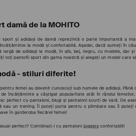
ort damă de la MOHITO
i sport și adidași de damă reprezintă o parte importantă a ma
ncălțăminte la modă și confortabilă. Așadar, dacă sunteți în căuta
ă largă de adidași la modă, în alb, bej, negru, cu modele, dar și 
ți toți pantofii sport din gama noastră și alegeți un model car
odă - stiluri diferite!
l pentru femei au devenit cunoscuți sub numele de adidași. Până 
 de încălțăminte a câștigat popularitate atât în rândul femeilor,
vesc perfect cu pantaloni, blugi și pantaloni scurți de vară. De 
ă sau un trening. Îi puteți purta pentru o plimbare sau îi puteț
ave în garderoba fiecărei femei!
casual perfect? Combinați-i cu pantaloni
joggers
confortabili!