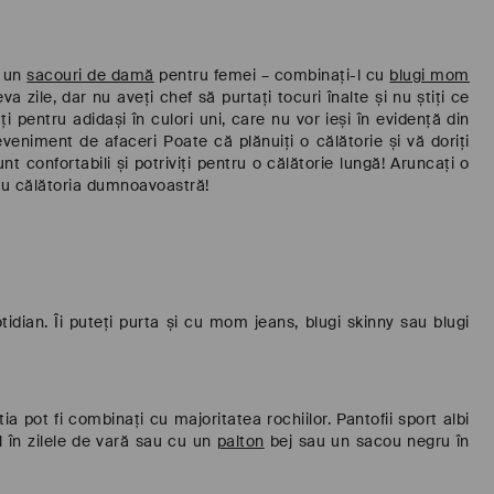
u un
sacouri de damă
pentru femei – combinați-l cu
blugi mom
a zile, dar nu aveți chef să purtați tocuri înalte și nu știți ce
ați pentru adidași în culori uni, care nu vor ieși în evidență din
veniment de afaceri Poate că plănuiți o călătorie și vă doriți
nt confortabili și potriviți pentru o călătorie lungă! Aruncați o
tru călătoria dumnoavoastră!
idian. Îi puteți purta și cu mom jeans, blugi skinny sau blugi
ia pot fi combinați cu majoritatea rochiilor. Pantofii sport albi
l în zilele de vară sau cu un
palton
bej sau un sacou negru în