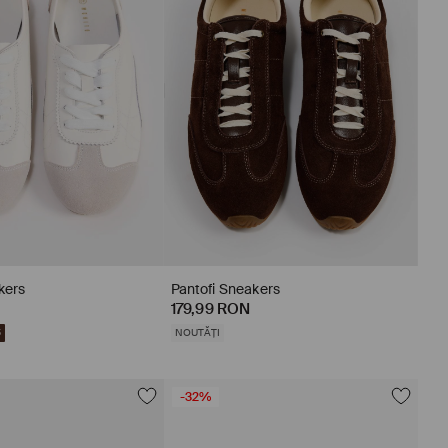
kers
Pantofi Sneakers
179,99 RON
5
NOUTĂȚI
-32%