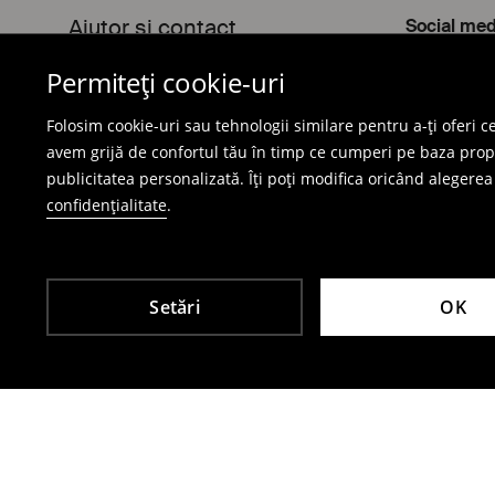
Ajutor și contact
Social med
Permiteți cookie-uri
Ajutor și contact
Facebook
Folosim cookie-uri sau tehnologii similare pentru a-ți oferi 
avem grijă de confortul tău în timp ce cumperi pe baza proprii
Magazin online
Politica 
publicitatea personalizată. Îți poți modifica oricând alegerea 
confidențialitate
.
Cum să cumpăraţi?
Politica de 
Modalităţi de plată
Politica pri
Costul şi durata livrării
Setări cook
Setări
OK
Returnări
Ghidul mărimilor
Plângeri
Klarna – 30 de zile pentru plată
Termeni şi condiţii
Termeni și condiții campanie
„Ridicare Din Magazin” condiții campanie