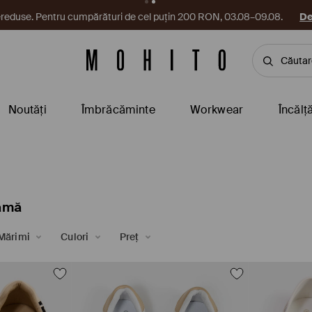
reduse. Pentru cumpărături de cel puțin 200 RON, 03.08–09.08.
De
Noutăți
Îmbrăcăminte
Workwear
Încălț
damă
Mărimi
Culori
Preț