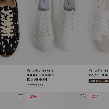
Pantofi Sneakers
Pantofi Snea
159,99 RON
recenzii (6)
109,99 RON
COD: SUMMER1
BESTSELLER
-20%
-25%