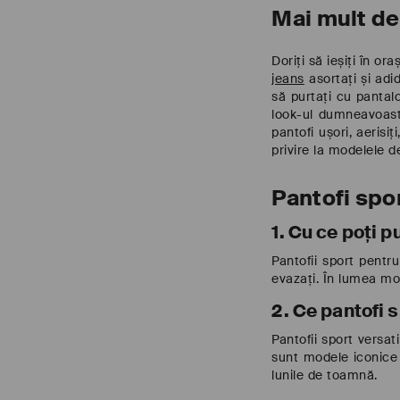
Mai mult de
Doriți să ieșiți în o
jeans
asortați și adid
să purtați cu pantalo
look-ul dumneavoastr
pantofi ușori, aerisi
privire la modelele 
Pantofi spo
1. Cu ce poți 
Pantofii sport pentr
evazați. În lumea mod
2. Ce pantofi s
Pantofii sport versat
sunt modele iconice d
lunile de toamnă.