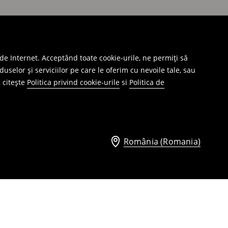
 de Internet. Acceptând toate cookie-urile, ne permiți să
selor și serviciilor pe care le oferim cu nevoile tale, sau
Aplicatie de mobil
, citește
Politica privind cookie-urile
si
Politica de
Despre aplicație
România (Romania)
Magazin staţionar
Magazinul Mohito
Preţuri în magazine
Serviciului Omnichannel
Termenii și condițiile serviciului Omnichannel