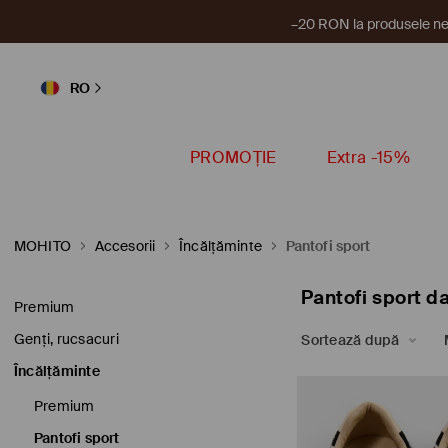
–20 RON la produsele ne
RO
PROMOȚIE
Extra -15%
MOHITO
Accesorii
Încălţăminte
Pantofi sport
Pantofi sport 
Premium
Genți, rucsacuri
Sortează după
Încălţăminte
Premium
Pantofi sport