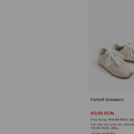
Pantofi Sneakers
recenzii (19)
89,99 RON
Preț întreg
199,99 RON
-5
Cel mai mic preț din ultimel
119,99 RON
-25%
100% LEATHER