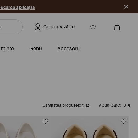
scarcă aplicația
Conectează-te
ăminte
Genți
Accesorii
Cantitatea produselor
:
12
Vizualizare
:
3
4