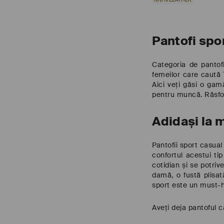
Pantofi sp
Categoria de pantof
femeilor care caută î
Aici veți găsi o gam
pentru muncă. Răsfoi
Adidași la m
Pantofii sport casua
confortul acestui tip
cotidian și se potri
damă, o fustă plisat
sport este un must-h
Aveți deja pantoful 