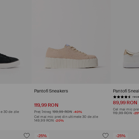
Pantofi Sneakers
Pantofi Snea
recenzii (27)
rece
89,99 RON
119,99 RON
Cel mai mic preț
e 30 de zile
Preț întreg
199,99 RON
-40%
119,99 RON
-2
Cel mai mic preț din ultimele 30 de zile
149,99 RON
-20%
-25%
-25%