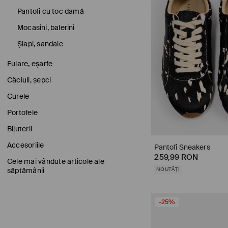
Pantofi cu toc damă
Mocasini, balerini
Șlapi, sandale
Fulare, eșarfe
Căciuli, șepci
Curele
Portofele
Bijuterii
Accesoriile
Pantofi Sneakers
259,99 RON
Cele mai vândute articole ale
săptămânii
NOUTĂȚI
-25%