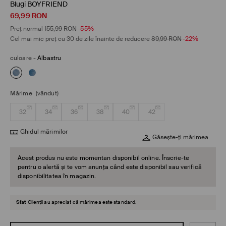
Blugi BOYFRIEND
69,99
RON
Preț normal
155,99
RON
-55%
Cel mai mic preț cu 30 de zile înainte de reducere
89,99
RON
-22%
culoare
-
Albastru
Mărime
(vândut)
32
34
36
38
40
42
Ghidul mărimilor
Găsește-ți mărimea
Acest produs nu este momentan disponibil online. Înscrie-te
pentru o alertă și te vom anunța când este disponibil sau verifică
disponibilitatea în magazin.
Sfat
Clienții au apreciat că mărimea este standard.