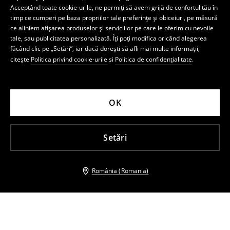
Acceptând toate cookie-urile, ne permiți să avem grijă de confortul tău în
timp ce cumperi pe baza propriilor tale preferințe și obiceiuri, pe măsură
ce aliniem afișarea produselor și serviciilor pe care le oferim cu nevoile
tale, sau publicitatea personalizată. Îți poți modifica oricând alegerea
făcând clic pe „Setări”, iar dacă dorești să afli mai multe informații,
citește
Politica privind cookie-urile
si
Politica de confidențialitate
.
OK
Setări
România (Romania)