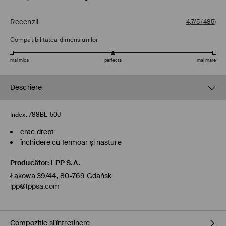
Recenzii
4,7/5
(
485
)
Compatibilitatea dimensiunilor
mai mică
perfectă
mai mare
Descriere
Index:
788BL-50J
crac drept
închidere cu fermoar și nasture
Producător
:
LPP S.A.
Łąkowa 39/44, 80-769 Gdańsk
lpp@lppsa.com
Compoziție și întreținere