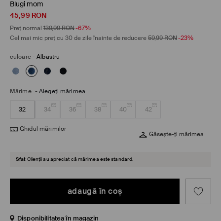
Blugi mom
45,99
RON
Preț normal
139,99
RON
-67%
Cel mai mic preț cu 30 de zile înainte de reducere
59,99
RON
-23%
culoare
-
Albastru
Mărime
-
Alegeţi mărimea
32
34
36
38
40
42
Ghidul mărimilor
Găsește-ți mărimea
Sfat
Clienții au apreciat că mărimea este standard.
adaugă în coş
Disponibilitatea în magazin