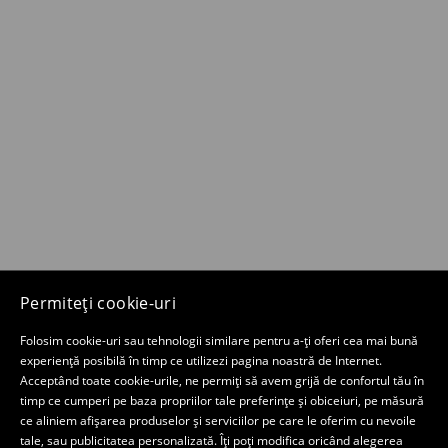
Permiteți cookie-uri
Folosim cookie-uri sau tehnologii similare pentru a-ți oferi cea mai bună
experiență posibilă în timp ce utilizezi pagina noastră de Internet.
Acceptând toate cookie-urile, ne permiți să avem grijă de confortul tău în
timp ce cumperi pe baza propriilor tale preferințe și obiceiuri, pe măsură
ce aliniem afișarea produselor și serviciilor pe care le oferim cu nevoile
tale, sau publicitatea personalizată. Îți poți modifica oricând alegerea