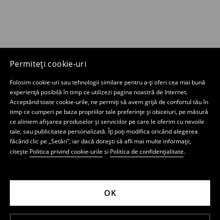
Permiteți cookie-uri
Folosim cookie-uri sau tehnologii similare pentru a-ți oferi cea mai bună
experiență posibilă în timp ce utilizezi pagina noastră de Internet.
Acceptând toate cookie-urile, ne permiți să avem grijă de confortul tău în
timp ce cumperi pe baza propriilor tale preferințe și obiceiuri, pe măsură
ce aliniem afișarea produselor și serviciilor pe care le oferim cu nevoile
tale, sau publicitatea personalizată. Îți poți modifica oricând alegerea
făcând clic pe „Setări”, iar dacă dorești să afli mai multe informații,
citește
Politica privind cookie-urile
si
Politica de confidențialitate
.
OK