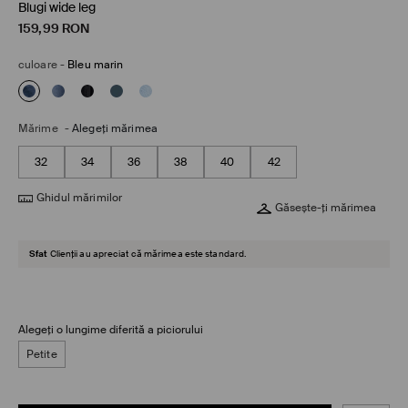
Blugi wide leg
159,99
RON
culoare
-
Bleu marin
Mărime
-
Alegeţi mărimea
32
34
36
38
40
42
Ghidul mărimilor
Găsește-ți mărimea
Sfat
Clienții au apreciat că mărimea este standard.
Alegeți o lungime diferită a piciorului
Petite