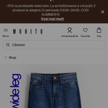
Un nou cupon te așteaptă în aplicație! Ia-l chiar acum.
Descarcă aplicația
Favorite
Conectează-te
Coş
Meniu
Blugi