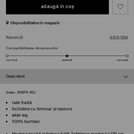
adaugă în coş
Disponibilitatea în magazin
Recenzii
4,8/5
(
354
)
Compatibilitatea dimensiunilor
mai mică
perfectă
mai mare
Descriere
Index:
306FX-95J
talie înaltă
închidere cu fermoar și nasture
wide leg
100% bumbac