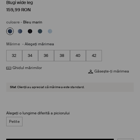
Blugi wide leg
159,99
RON
culoare
-
Bleu marin
Mărime
-
Alegeţi mărimea
32
34
36
38
40
42
Ghidul mărimilor
Găsește-ți mărimea
Sfat
Clienții au apreciat că mărimea este standard.
Alegeți o lungime diferită a piciorului
Petite