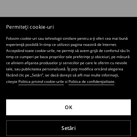
Permiteți cookie-uri
Folosim cookie-uri sau tehnologii similare pentru a-ți oferi cea mai bună
experiență posibilă în timp ce utilizezi pagina noastră de Internet.
Acceptând toate cookie-urile, ne permiți să avem grijă de confortul tău în
timp ce cumperi pe baza propriilor tale preferințe și obiceiuri, pe măsură
ce aliniem afișarea produselor și serviciilor pe care le oferim cu nevoile
tale, sau publicitatea personalizată. Îți poți modifica oricând alegerea
făcând clic pe „Setări”, iar dacă dorești să afli mai multe informații,
citește
Politica privind cookie-urile
si
Politica de confidențialitate
.
OK
Setări