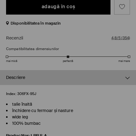
adaugă în coş
Disponibilitatea în magazin
Recenzii
4,8/5
(
354
)
Compatibilitatea dimensiunilor
mai mică
perfectă
mai mare
Descriere
Index:
306FX-95J
talie înaltă
închidere cu fermoar și nasture
wide leg
100% bumbac
Producător
:
LPP S.A.