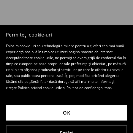
Permiteți cookie-uri
Folosim cookie-uri sau tehnologii similare pentru a-ți oferi cea mai bună
experiență posibilă în timp ce utilizezi pagina noastră de Internet.
Acceptând toate cookie-urile, ne permiți să avem grijă de confortul tău în
timp ce cumperi pe baza propriilor tale preferințe și obiceiuri, pe măsură
ce aliniem afișarea produselor și serviciilor pe care le oferim cu nevoile
tale, sau publicitatea personalizată. Îți poți modifica oricând alegerea
făcând clic pe „Setări”, iar dacă dorești să afli mai multe informații,
citește
Politica privind cookie-urile
si
Politica de confidențialitate
.
OK