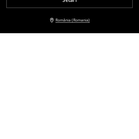
Setări
România (Romania)
Și alți clienți au ales
Fustă cu pliuri
Fustă cu pliuri
109
,
99
RON
109
,
99
RON
Pulover cu guler polo
Fustă midi plisată
59
,
99
RON
59
,
99
RON