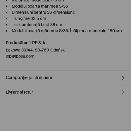
Înălţimea modelului: 175 cm
Modelul poartă mărimea S/36
Dimensiuni pentru 36 dimensiuni:
- lungime 62.5 cm
- circumferință bust 38 cm
Modelul poartă mărimea S/36. Înălţimea modelului 180 cm
Producător
:
LPP S.A.
Łąkowa 39/44, 80-769 Gdańsk
lpp@lppsa.com
Compoziție și întreținere
Livrare și retur
Material
:
95% BUMBAC, 5% ELASTAN
NU FOLOSIŢI ÎNĂLBITOR
Politica de expediere
NU USCAŢI PRIN CENTRIFUGARE
Ridicarea din magazin MOHITO (2-6 zile)
CĂLCAŢI LA TEMP.MAX. 110 ° C - FĂRĂ ABUR
0.00 RON
/ Plata online (PayU, Google Pay)