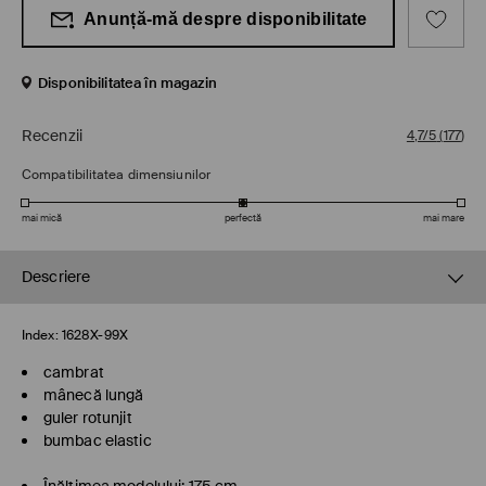
Anunță-mă despre disponibilitate
Disponibilitatea în magazin
Recenzii
4,7/5
(
177
)
Compatibilitatea dimensiunilor
mai mică
perfectă
mai mare
Descriere
Index:
1628X-99X
cambrat
mânecă lungă
guler rotunjit
bumbac elastic