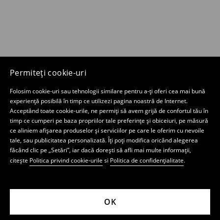
Permiteți cookie-uri
Folosim cookie-uri sau tehnologii similare pentru a-ți oferi cea mai bună
experiență posibilă în timp ce utilizezi pagina noastră de Internet.
Acceptând toate cookie-urile, ne permiți să avem grijă de confortul tău în
timp ce cumperi pe baza propriilor tale preferințe și obiceiuri, pe măsură
ce aliniem afișarea produselor și serviciilor pe care le oferim cu nevoile
tale, sau publicitatea personalizată. Îți poți modifica oricând alegerea
făcând clic pe „Setări”, iar dacă dorești să afli mai multe informații,
citește
Politica privind cookie-urile
si
Politica de confidențialitate
.
OK