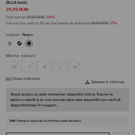
Bluză basic
24,99
RON
Preț normal
39,99
RON
-38%
Cel mai mic preț cu 30 de zile înainte de reducere
29,99
RON
-17%
culoare
-
Negru
Mărime
(vândut)
XS
S
M
L
XL
Ghidul mărimilor
Găsește-ți mărimea
Acest produs nu este momentan disponibil online. Înscrie-te
pentru o alertă și te vom anunța când este disponibil sau verifică
disponibilitatea în magazin.
Sfat
Clienții au apreciat că mărimea este standard.