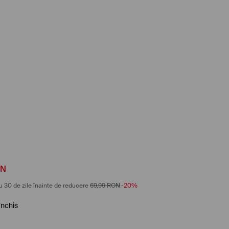
ON
u 30 de zile înainte de reducere
69,99
RON
-20%
închis