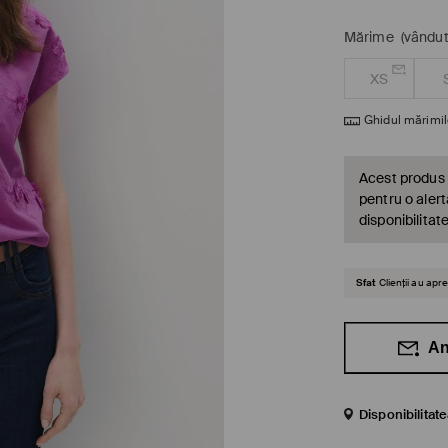
Mărime
(vândut
XS
Ghidul mărimil
Acest produs 
pentru o alert
disponibilitat
Sfat
Clienții au ap
An
Disponibilitat