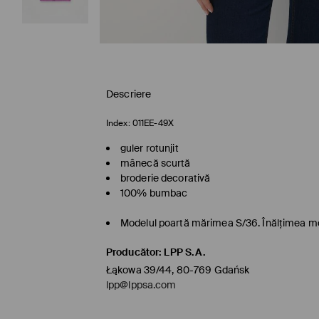
Descriere
Index:
011EE-49X
guler rotunjit
mânecă scurtă
broderie decorativă
100% bumbac
Modelul poartă mărimea S/36. Înălţimea m
Producător
:
LPP S.A.
Łąkowa 39/44, 80-769 Gdańsk
lpp@lppsa.com