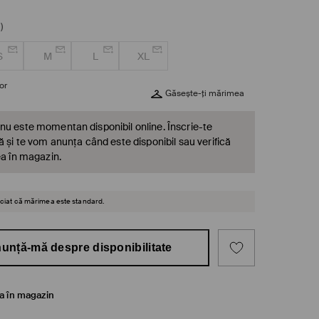
)
S
M
L
XL
or
Găsește-ți mărimea
nu este momentan disponibil online. Înscrie-te
ă și te vom anunța când este disponibil sau verifică
ea în magazin.
reciat că mărimea este standard.
unță-mă despre disponibilitate
ea în magazin