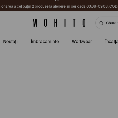
cupon te așteaptă în aplicație! Ia-l chiar acum.
Descarcă aplicați
Noutăți
Îmbrăcăminte
Workwear
Încălț