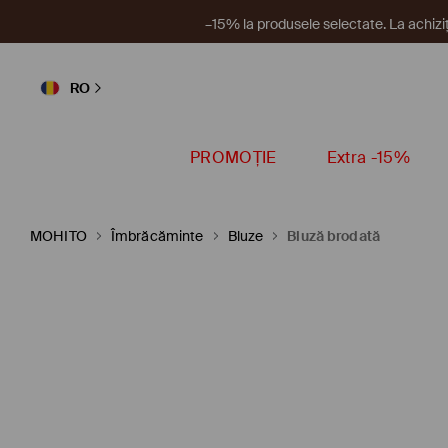
Un nou 
RO
PROMOȚIE
Extra -15%
MOHITO
Îmbrăcăminte
Bluze
Bluză brodată