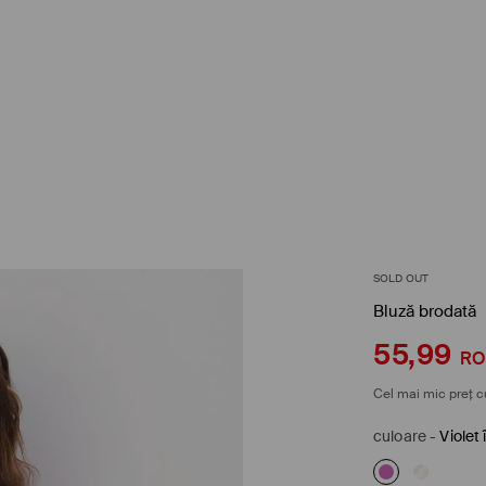
SOLD OUT
Bluză brodată
55,99
R
Cel mai mic preț c
culoare
-
Violet 