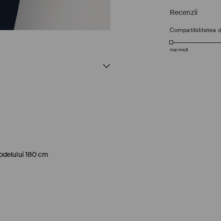
Recenzii
Compatibilitatea 
mai mică
odelului 180 cm