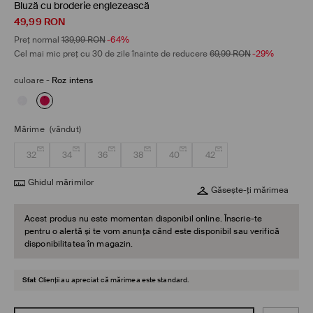
Bluză cu broderie englezească
49,99
RON
Preț normal
139,99
RON
-64%
Cel mai mic preț cu 30 de zile înainte de reducere
69,99
RON
-29%
culoare
-
Roz intens
Mărime
(vândut)
32
34
36
38
40
42
Ghidul mărimilor
Găsește-ți mărimea
Acest produs nu este momentan disponibil online. Înscrie-te
pentru o alertă și te vom anunța când este disponibil sau verifică
disponibilitatea în magazin.
Sfat
Clienții au apreciat că mărimea este standard.