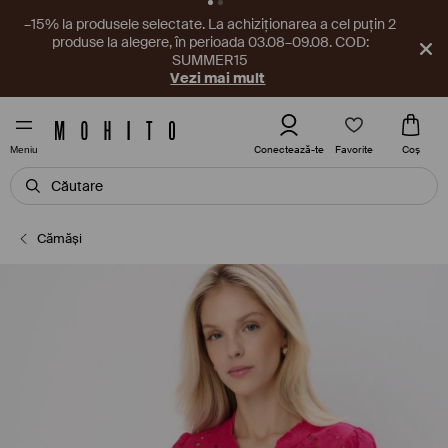
Un nou cupon te așteaptă în aplicație! Ia-l chiar acum.
Descarcă aplicația
Favorite
Conectează-te
Coş
Meniu
Cămăşi