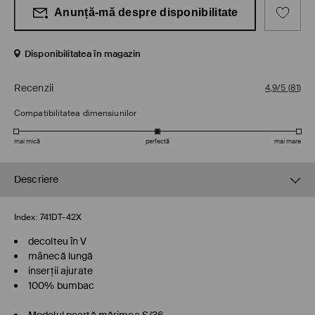
Anunță-mă despre disponibilitate
Disponibilitatea în magazin
Recenzii
4,9/5
(
81
)
Compatibilitatea dimensiunilor
mai mică
perfectă
mai mare
Descriere
Index:
741DT-42X
decolteu în V
mânecă lungă
inserții ajurate
100% bumbac