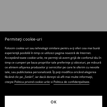
Permiteți cookie-uri
Folosim cookie-uri sau tehnologii similare pentru a-ți oferi cea mai bună
experiență posibilă în timp ce utilizezi pagina noastră de Internet.
Acceptând toate cookie-urile, ne permiți să avem grijă de confortul tău în
timp ce cumperi pe baza propriilor tale preferințe și obiceiuri, pe măsură
ce aliniem afișarea produselor și serviciilor pe care le oferim cu nevoile
tale, sau publicitatea personalizată. Îți poți modifica oricând alegerea
făcând clic pe „Setări”, iar dacă dorești să afli mai multe informații,
citește
Politica privind cookie-urile
si
Politica de confidențialitate
.
OK