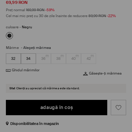
69,99
RON
Preț normal
169,99
RON
-59%
Cel mai mic preț cu 30 de zile înainte de reducere
89,99
RON
-22%
culoare
-
Negru
Mărime
-
Alegeţi mărimea
32
34
36
38
40
42
Ghidul mărimilor
Găsește-ți mărimea
Sfat
Clienții au apreciat că mărimea este standard.
adaugă în coş
Disponibilitatea în magazin