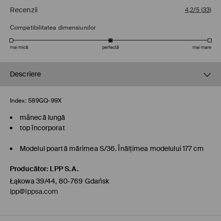
Recenzii
4,2/5
(
33
)
Compatibilitatea dimensiunilor
mai mică
perfectă
mai mare
Descriere
Index:
589GQ-99X
mânecă lungă
top încorporat
Modelul poartă mărimea S/36. Înălţimea modelului 177 cm
Producător
:
LPP S.A.
Łąkowa 39/44, 80-769 Gdańsk
lpp@lppsa.com