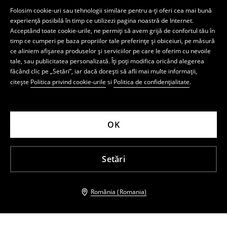
Folosim cookie-uri sau tehnologii similare pentru a-ți oferi cea mai bună
experiență posibilă în timp ce utilizezi pagina noastră de Internet.
Acceptând toate cookie-urile, ne permiți să avem grijă de confortul tău în
timp ce cumperi pe baza propriilor tale preferințe și obiceiuri, pe măsură
ce aliniem afișarea produselor și serviciilor pe care le oferim cu nevoile
tale, sau publicitatea personalizată. Îți poți modifica oricând alegerea
făcând clic pe „Setări”, iar dacă dorești să afli mai multe informații,
citește
Politica privind cookie-urile
si
Politica de confidențialitate
.
OK
Setări
România (Romania)