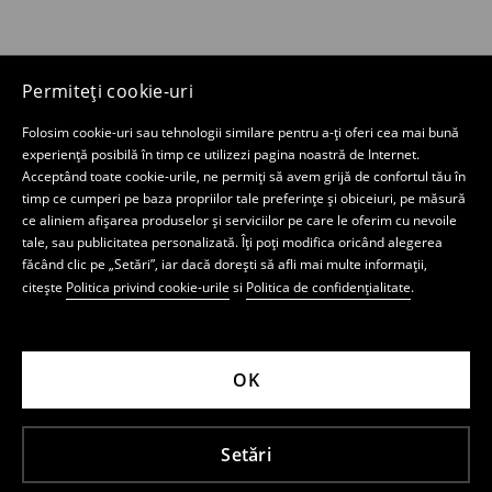
Permiteți cookie-uri
Folosim cookie-uri sau tehnologii similare pentru a-ți oferi cea mai bună
experiență posibilă în timp ce utilizezi pagina noastră de Internet.
Acceptând toate cookie-urile, ne permiți să avem grijă de confortul tău în
timp ce cumperi pe baza propriilor tale preferințe și obiceiuri, pe măsură
ce aliniem afișarea produselor și serviciilor pe care le oferim cu nevoile
tale, sau publicitatea personalizată. Îți poți modifica oricând alegerea
făcând clic pe „Setări”, iar dacă dorești să afli mai multe informații,
citește
Politica privind cookie-urile
si
Politica de confidențialitate
.
OK
Setări