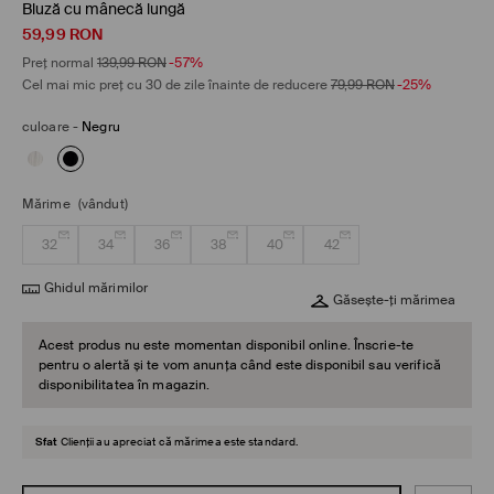
Bluză cu mânecă lungă
59,99
RON
Preț normal
139,99
RON
-57%
Cel mai mic preț cu 30 de zile înainte de reducere
79,99
RON
-25%
culoare
-
Negru
Mărime
(vândut)
32
34
36
38
40
42
Ghidul mărimilor
Găsește-ți mărimea
Acest produs nu este momentan disponibil online. Înscrie-te
pentru o alertă și te vom anunța când este disponibil sau verifică
disponibilitatea în magazin.
Sfat
Clienții au apreciat că mărimea este standard.