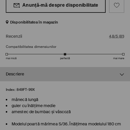
Anunță-mă despre disponibilitate
Disponibilitatea în magazin
Recenzii
4,8/5
(
81
)
Compatibilitatea dimensiunilor
mai mică
perfectă
mai mare
Descriere
Index:
849FT-99X
mânecă lungă
guler cu înălțime medie
amestec de bumbac și vâscoză
Modelul poartă mărimea S/36. Înălţimea modelului 180 cm