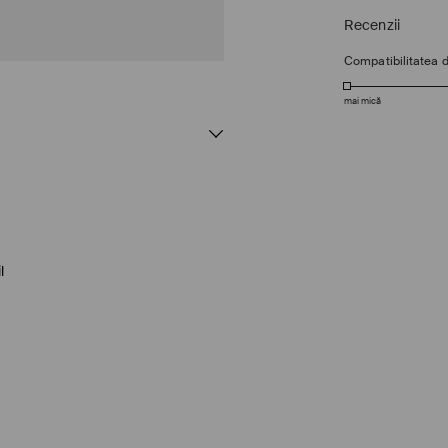
Recenzii
Compatibilitatea 
mai mică
l