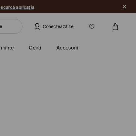
scarcă aplicația
Conectează-te
ăminte
Genți
Accesorii