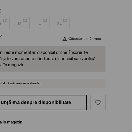
)
S
M
L
XL
or
Găsește-ți mărimea
nu este momentan disponibil online. Înscrie-te
ă și te vom anunța când este disponibil sau verifică
ea în magazin.
reciat că mărimea este standard.
unță-mă despre disponibilitate
ea în magazin