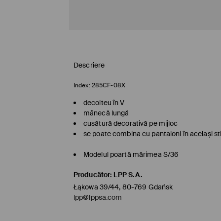
Descriere
Index:
285CF-08X
decolteu în V
mânecă lungă
cusătură decorativă pe mijloc
se poate combina cu pantaloni în același sti
Modelul poartă mărimea S/36
Producător
:
LPP S.A.
Łąkowa 39/44, 80-769 Gdańsk
lpp@lppsa.com