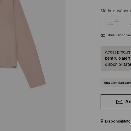
Mărime
(vândut
XS
Ghidul mărimil
Acest produs 
pentru o alert
disponibilitat
Sfat
Clienții au ap
An
Disponibilitat