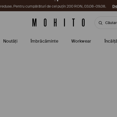
reduse. Pentru cumpărături de cel puțin 200 RON, 03.08–09.08.
De
Noutăți
Îmbrăcăminte
Workwear
Încălț