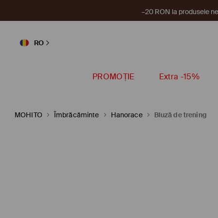
–20 RON la produsele ne
RO
PROMOȚIE
Extra -15%
MOHITO
Îmbrăcăminte
Hanorace
Bluză de trening