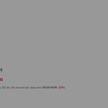
ng
ON
u 30 de zile înainte de reducere
89,99
RON
-33%