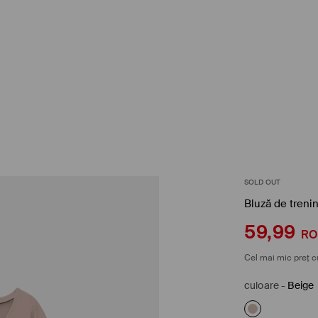
SOLD OUT
Bluză de treni
59,99
R
Cel mai mic preț c
culoare
-
Beige