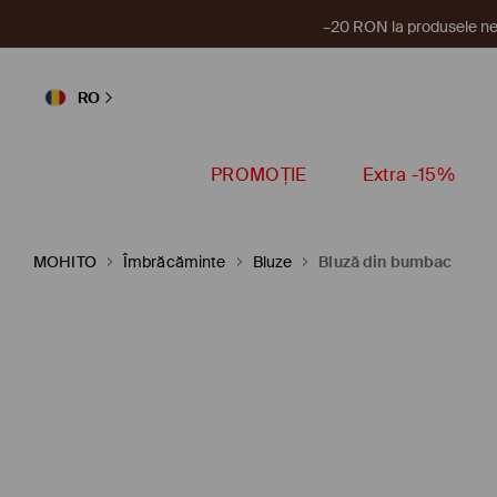
–20 RON la produsele ne
RO
PROMOȚIE
Extra -15%
MOHITO
Îmbrăcăminte
Bluze
Bluză din bumbac