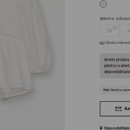
Mărime
(vândut
32
3
Ghidul mărimil
Acest produs 
pentru o alert
disponibilitat
Sfat
Clienții au ap
An
Disponibilitat