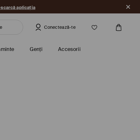
scarcă aplicația
Conectează-te
ăminte
Genți
Accesorii