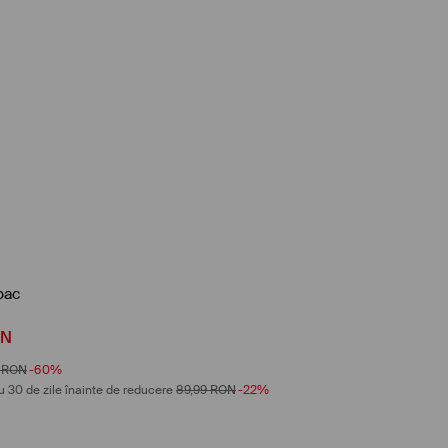
bac
ON
RON
-60%
u 30 de zile înainte de reducere
89,99
RON
-22%