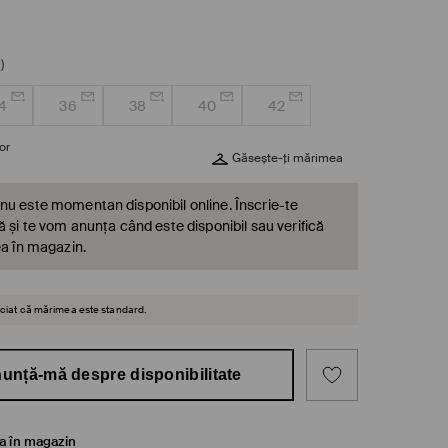
)
4
36
38
40
42
or
Găsește-ți mărimea
nu este momentan disponibil online. Înscrie-te
ă și te vom anunța când este disponibil sau verifică
ea în magazin.
reciat că mărimea este standard.
unță-mă despre disponibilitate
ea în magazin