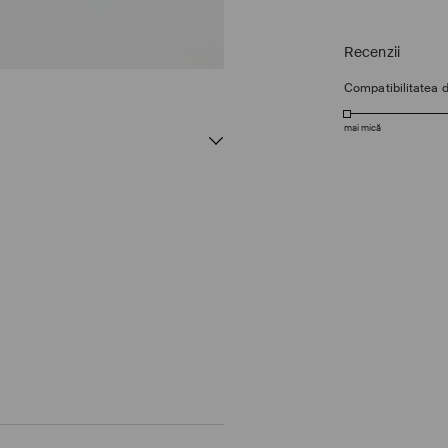
Recenzii
Compatibilitatea 
mai mică