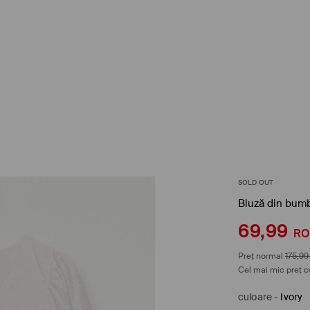
SOLD OUT
Bluză din bum
69,99
R
Preț normal
175,99
Cel mai mic preț c
culoare
-
Ivory