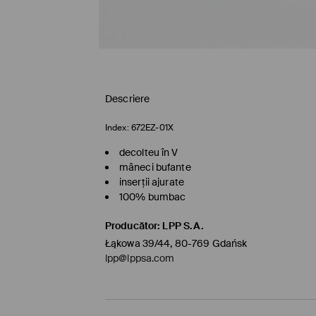
Descriere
Index:
672EZ-01X
decolteu în V
mâneci bufante
inserții ajurate
100% bumbac
Producător
:
LPP S.A.
Łąkowa 39/44, 80-769 Gdańsk
lpp@lppsa.com