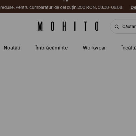
reduse. Pentru cumpărături de cel puțin 200 RON, 03.08–09.08.
De
Noutăți
Îmbrăcăminte
Workwear
Încălț