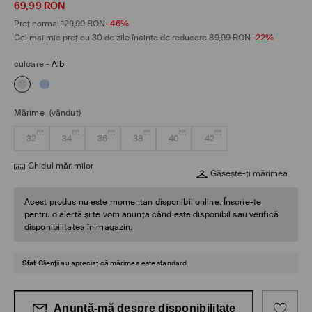
69,99
RON
Preț normal
129,99
RON
-46%
Cel mai mic preț cu 30 de zile înainte de reducere
89,99
RON
-22%
culoare
-
Alb
Mărime
(vândut)
32
34
36
38
40
42
Ghidul mărimilor
Găsește-ți mărimea
Acest produs nu este momentan disponibil online. Înscrie-te
pentru o alertă și te vom anunța când este disponibil sau verifică
disponibilitatea în magazin.
Sfat
Clienții au apreciat că mărimea este standard.
Anunță-mă despre disponibilitate