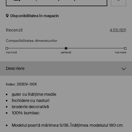
Disponibilitatea în magazin
Recenzii
4,7/5
(
107
)
Compatibilitatea dimensiunilor
mai mică
perfectă
mai mare
Descriere
Index:
253DV-00X
guler cu înălțime medie
închidere cu nasturi
broderie decorativă
100% bumbac
Modelul poartă mărimea S/36. Înălţimea modelului 180 cm