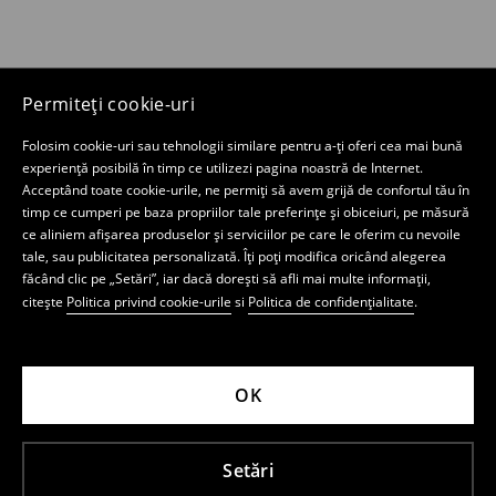
Permiteți cookie-uri
Folosim cookie-uri sau tehnologii similare pentru a-ți oferi cea mai bună
experiență posibilă în timp ce utilizezi pagina noastră de Internet.
Acceptând toate cookie-urile, ne permiți să avem grijă de confortul tău în
timp ce cumperi pe baza propriilor tale preferințe și obiceiuri, pe măsură
ce aliniem afișarea produselor și serviciilor pe care le oferim cu nevoile
tale, sau publicitatea personalizată. Îți poți modifica oricând alegerea
făcând clic pe „Setări”, iar dacă dorești să afli mai multe informații,
citește
Politica privind cookie-urile
si
Politica de confidențialitate
.
OK
Setări