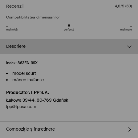
Recenzii
4,8/5
(
50
)
Compatibilitatea dimensiunilor
mai mică
perfectă
mai mare
Descriere
Index:
863EA-99X
model scurt
mâneci bufante
Producător
:
LPP S.A.
Łąkowa 39/44, 80-769 Gdańsk
lpp@lppsa.com
Compoziție și întreținere