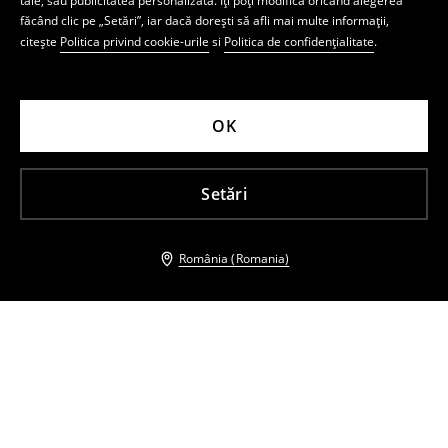
tale, sau publicitatea personalizată. Îți poți modifica oricând alegerea
făcând clic pe „Setări”, iar dacă dorești să afli mai multe informații,
citește
Politica privind cookie-urile
si
Politica de confidențialitate
.
OK
Setări
România (Romania)