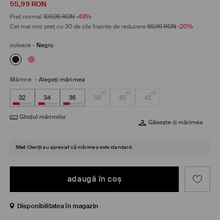
55,99
RON
Preț normal
109,99
RON
-49%
Cel mai mic preț cu 30 de zile înainte de reducere
69,99
RON
-20%
culoare
-
Negru
Mărime
-
Alegeţi mărimea
32
34
36
38
40
42
Ghidul mărimilor
Găsește-ți mărimea
Sfat
Clienții au apreciat că mărimea este standard.
adaugă în coş
Disponibilitatea în magazin