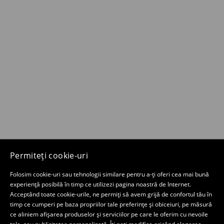
Permiteți cookie-uri
Folosim cookie-uri sau tehnologii similare pentru a-ți oferi cea mai bună
experiență posibilă în timp ce utilizezi pagina noastră de Internet.
Acceptând toate cookie-urile, ne permiți să avem grijă de confortul tău în
timp ce cumperi pe baza propriilor tale preferințe și obiceiuri, pe măsură
ce aliniem afișarea produselor și serviciilor pe care le oferim cu nevoile