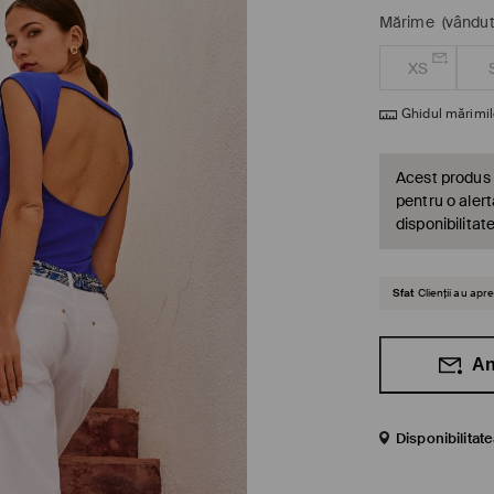
Mărime
(vândut
XS
Ghidul mărimil
Acest produs 
pentru o alert
disponibilitat
Sfat
Clienții au ap
An
Disponibilitat