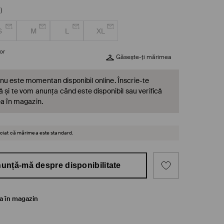
)
S
M
L
XL
or
Găsește-ți mărimea
nu este momentan disponibil online. Înscrie-te
ă și te vom anunța când este disponibil sau verifică
ea în magazin.
reciat că mărimea este standard.
unță-mă despre disponibilitate
ea în magazin