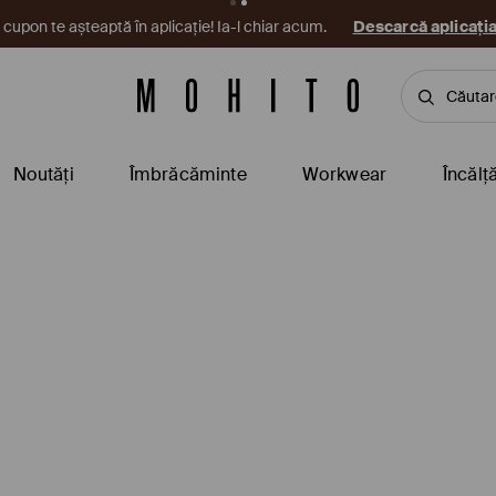
cupon te așteaptă în aplicație! Ia-l chiar acum.
Descarcă aplicați
Noutăți
Îmbrăcăminte
Workwear
Încălț