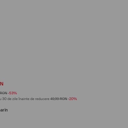
ON
RON
-53%
u 30 de zile înainte de reducere
49,99
RON
-20%
arin