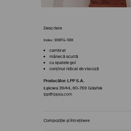
Descriere
Index:
939FG-59X
cambrat
mânecă scurtă
cu spatele gol
conținut ridicat de viscoză
Producător
:
LPP S.A.
Łąkowa 39/44, 80-769 Gdańsk
lpp@lppsa.com
Compoziție și întreținere