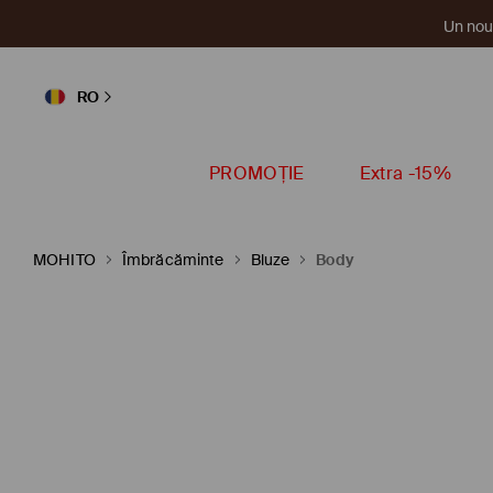
Un nou 
RO
PROMOȚIE
Extra -15%
MOHITO
Îmbrăcăminte
Bluze
Body