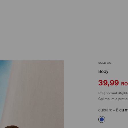
SOLD OUT
Body
39,99
R
Preț normal
85,99
Cel mai mic preț c
culoare
-
Bleu m