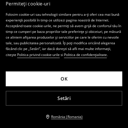
Permiteți cookie-uri
Folosim cookie-uri sau tehnologii similare pentru a-ți oferi cea mai bună
experiență posibilă în timp ce utilizezi pagina noastră de Internet.
Acceptând toate cookie-urile, ne permiți să avem grijă de confortul tău în
timp ce cumperi pe baza propriilor tale preferințe și obiceiuri, pe măsură
ce aliniem afișarea produselor și serviciilor pe care le oferim cu nevoile
tale, sau publicitatea personalizată. Îți poți modifica oricând alegerea
făcând clic pe „Setări”, iar dacă dorești să afli mai multe informații,
citește
Politica privind cookie-urile
si
Politica de confidențialitate
.
OK
Setări
România (Romania)