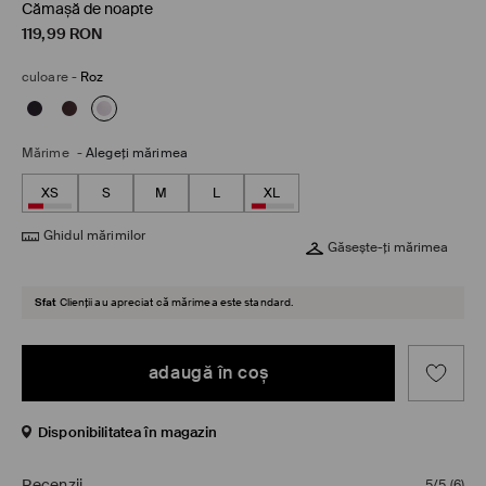
Cămașă de noapte
119,99
RON
culoare
-
Roz
Mărime
-
Alegeţi mărimea
XS
S
M
L
XL
Ghidul mărimilor
Găsește-ți mărimea
Sfat
Clienții au apreciat că mărimea este standard.
adaugă în coş
Disponibilitatea în magazin
Recenzii
5/5
(
6
)