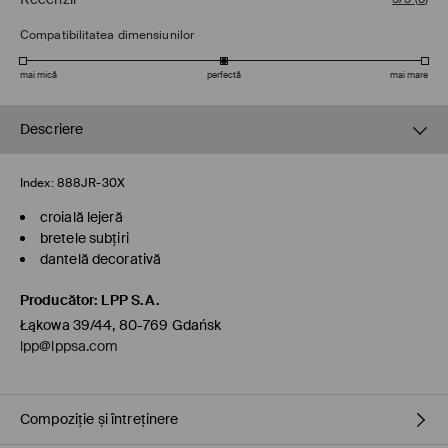
Compatibilitatea dimensiunilor
mai mică
perfectă
mai mare
Descriere
Index:
888JR-30X
croială lejeră
bretele subțiri
dantelă decorativă
Producător
:
LPP S.A.
Łąkowa 39/44, 80-769 Gdańsk
lpp@lppsa.com
Compoziție și întreținere