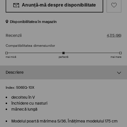
Anunță-mă despre disponibilitate
Disponibilitatea în magazin
Recenzii
4,7/5
(
96
)
Compatibilitatea dimensiunilor
mai mică
perfectă
mai mare
Descriere
Index:
506EQ-10X
decolteu în V
închidere cu nasturi
mânecă lungă
Modelul poartă mărimea S/36. Înălţimea modelului 175 cm