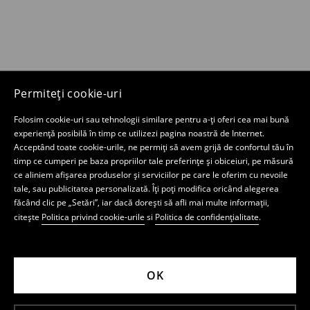
Permiteți cookie-uri
Folosim cookie-uri sau tehnologii similare pentru a-ți oferi cea mai bună
experiență posibilă în timp ce utilizezi pagina noastră de Internet.
Acceptând toate cookie-urile, ne permiți să avem grijă de confortul tău în
timp ce cumperi pe baza propriilor tale preferințe și obiceiuri, pe măsură
ce aliniem afișarea produselor și serviciilor pe care le oferim cu nevoile
tale, sau publicitatea personalizată. Îți poți modifica oricând alegerea
făcând clic pe „Setări”, iar dacă dorești să afli mai multe informații,
citește
Politica privind cookie-urile
si
Politica de confidențialitate
.
OK