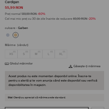
Cardigan
55,99
RON
Preț normal
139,99
RON
-60%
Cel mai mic preț cu 30 de zile înainte de reducere
69,99
RON
-20%
culoare
-
Galben
Mărime
(vândut)
XS
S
M
L
XL
Ghidul mărimilor
Găsește-ți mărimea
Acest produs nu este momentan disponibil online. Înscrie-te
pentru o alertă și te vom anunța când este disponibil sau verifică
disponibilitatea în magazin.
Sfat
Clienții au apreciat că mărimea este standard.