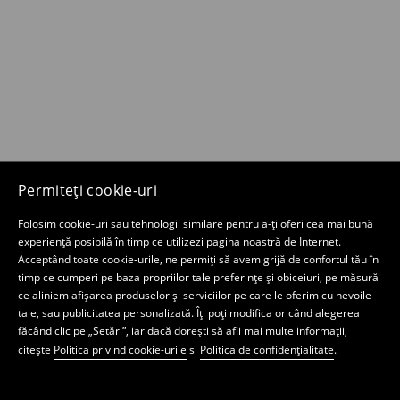
Permiteți cookie-uri
Folosim cookie-uri sau tehnologii similare pentru a-ți oferi cea mai bună
experiență posibilă în timp ce utilizezi pagina noastră de Internet.
Acceptând toate cookie-urile, ne permiți să avem grijă de confortul tău în
timp ce cumperi pe baza propriilor tale preferințe și obiceiuri, pe măsură
ce aliniem afișarea produselor și serviciilor pe care le oferim cu nevoile
tale, sau publicitatea personalizată. Îți poți modifica oricând alegerea
făcând clic pe „Setări”, iar dacă dorești să afli mai multe informații,
citește
Politica privind cookie-urile
si
Politica de confidențialitate
.