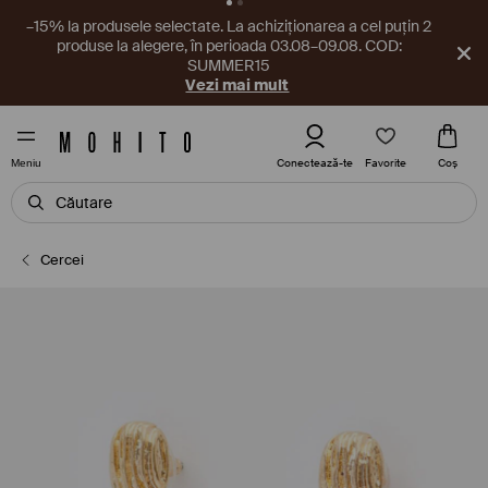
Un nou cupon te așteaptă în aplicație! Ia-l chiar acum.
Descarcă aplicația
Favorite
Conectează-te
Coş
Meniu
Cercei