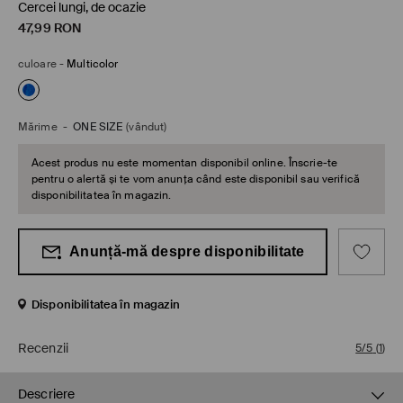
Cercei lungi, de ocazie
47,99
RON
culoare
-
Multicolor
Mărime
-
ONE SIZE
(vândut)
Acest produs nu este momentan disponibil online. Înscrie-te
pentru o alertă și te vom anunța când este disponibil sau verifică
disponibilitatea în magazin.
Anunță-mă despre disponibilitate
Disponibilitatea în magazin
Recenzii
5/5
(
1
)
Descriere