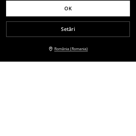
OK
Setări
România (Romania)
Și alți clienți au ales