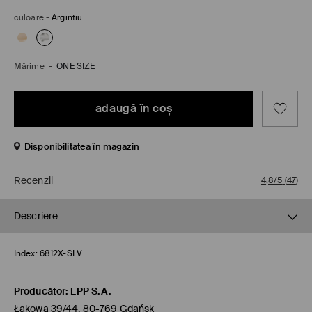
culoare
-
Argintiu
Mărime
-
ONE SIZE
adaugă în coş
Disponibilitatea în magazin
Recenzii
4,8/5
(
47
)
Descriere
Index:
6812X-SLV
Producător
:
LPP S.A.
Łąkowa 39/44, 80-769 Gdańsk