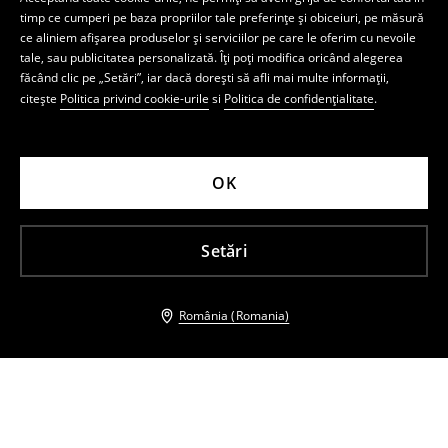
timp ce cumperi pe baza propriilor tale preferințe și obiceiuri, pe măsură
ce aliniem afișarea produselor și serviciilor pe care le oferim cu nevoile
tale, sau publicitatea personalizată. Îți poți modifica oricând alegerea
făcând clic pe „Setări”, iar dacă dorești să afli mai multe informații,
citește
Politica privind cookie-urile
si
Politica de confidențialitate
.
OK
Setări
România (Romania)