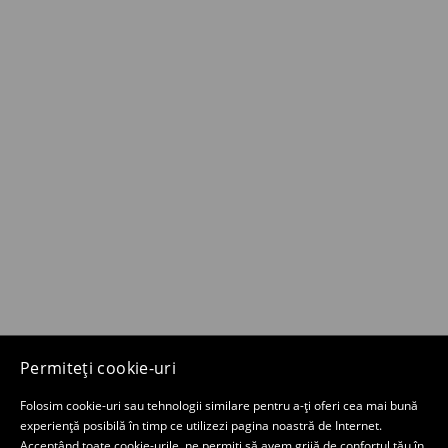
Permiteți cookie-uri
Folosim cookie-uri sau tehnologii similare pentru a-ți oferi cea mai bună
experiență posibilă în timp ce utilizezi pagina noastră de Internet.
Acceptând toate cookie-urile, ne permiți să avem grijă de confortul tău în