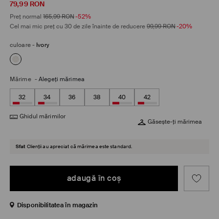
79,99
RON
Preț normal
165,99
RON
-52%
Cel mai mic preț cu 30 de zile înainte de reducere
99,99
RON
-20%
culoare
-
Ivory
Mărime
-
Alegeţi mărimea
32
34
36
38
40
42
Ghidul mărimilor
Găsește-ți mărimea
Sfat
Clienții au apreciat că mărimea este standard.
adaugă în coş
Disponibilitatea în magazin