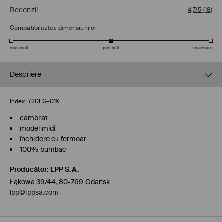
Recenzii
4,7/5
(
18
)
Compatibilitatea dimensiunilor
mai mică
perfectă
mai mare
Descriere
Index:
720FG-01X
cambrat
model midi
închidere cu fermoar
100% bumbac
Producător
:
LPP S.A.
Łąkowa 39/44, 80-769 Gdańsk
lpp@lppsa.com