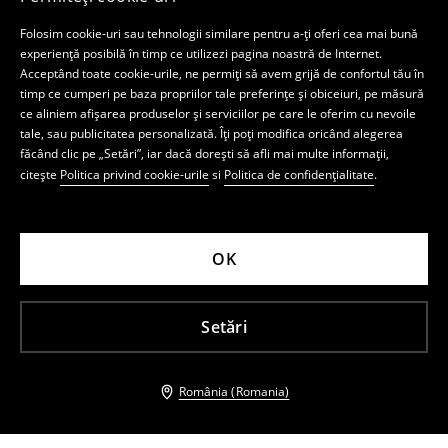
Folosim cookie-uri sau tehnologii similare pentru a-ți oferi cea mai bună
experiență posibilă în timp ce utilizezi pagina noastră de Internet.
Acceptând toate cookie-urile, ne permiți să avem grijă de confortul tău în
timp ce cumperi pe baza propriilor tale preferințe și obiceiuri, pe măsură
ce aliniem afișarea produselor și serviciilor pe care le oferim cu nevoile
tale, sau publicitatea personalizată. Îți poți modifica oricând alegerea
făcând clic pe „Setări”, iar dacă dorești să afli mai multe informații,
citește
Politica privind cookie-urile
si
Politica de confidențialitate
.
OK
Setări
România (Romania)