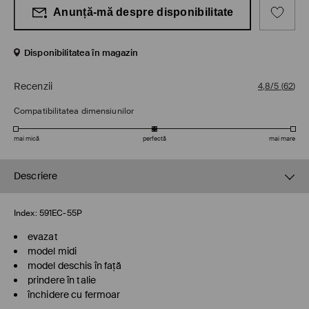
Anunță-mă despre disponibilitate
Disponibilitatea în magazin
Recenzii
4,8/5
(
62
)
Compatibilitatea dimensiunilor
mai mică
perfectă
mai mare
Descriere
Index:
591EC-55P
evazat
model midi
model deschis în față
prindere în talie
închidere cu fermoar