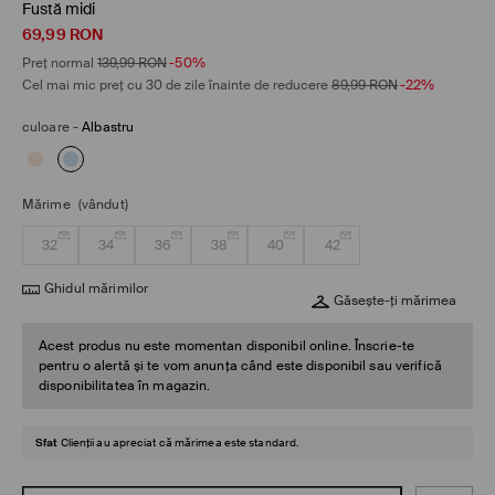
Fustă midi
69,99
RON
Preț normal
139,99
RON
-50%
Cel mai mic preț cu 30 de zile înainte de reducere
89,99
RON
-22%
culoare
-
Albastru
Mărime
(vândut)
32
34
36
38
40
42
Ghidul mărimilor
Găsește-ți mărimea
Acest produs nu este momentan disponibil online. Înscrie-te
pentru o alertă și te vom anunța când este disponibil sau verifică
disponibilitatea în magazin.
Sfat
Clienții au apreciat că mărimea este standard.