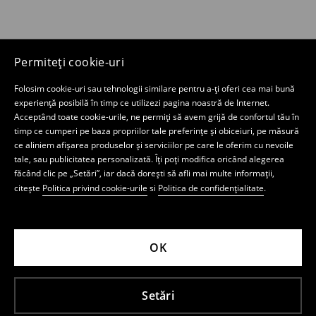
Permiteți cookie-uri
Folosim cookie-uri sau tehnologii similare pentru a-ți oferi cea mai bună
experiență posibilă în timp ce utilizezi pagina noastră de Internet.
Acceptând toate cookie-urile, ne permiți să avem grijă de confortul tău în
timp ce cumperi pe baza propriilor tale preferințe și obiceiuri, pe măsură
ce aliniem afișarea produselor și serviciilor pe care le oferim cu nevoile
tale, sau publicitatea personalizată. Îți poți modifica oricând alegerea
făcând clic pe „Setări”, iar dacă dorești să afli mai multe informații,
citește
Politica privind cookie-urile
si
Politica de confidențialitate
.
OK
Setări