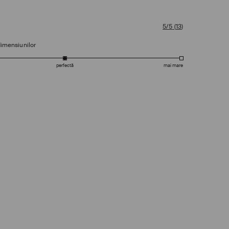
5/5
(
13
)
dimensiunilor
perfectă
mai mare