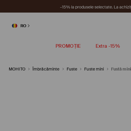
Un nou 
RO
PROMOȚIE
Extra -15%
MOHITO
Îmbrăcăminte
Fuste
Fuste mini
Fustă min