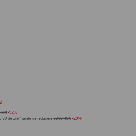
N
RON
-52%
u 30 de zile înainte de reducere
59,99
RON
-20%