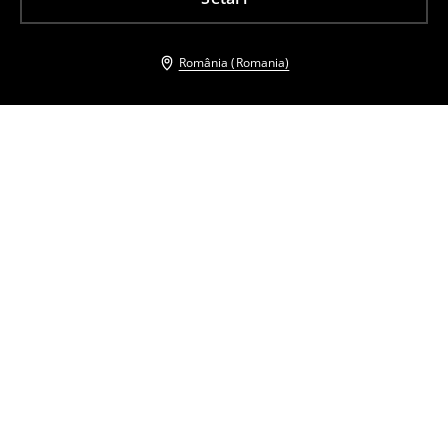
România (Romania)
Și alți clienți au ales
Geacă bomber
Geacă matlasată
159
,
99
RON
119
,
99
RON
Cel mai mic preț cu 30 de zile înainte de
Cel mai mic preț cu 30 de zile înainte de
reducere
229,99
RON
reducere
199,99
RON