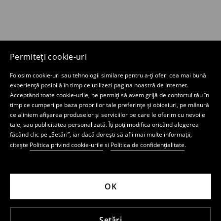
Permiteți cookie-uri
Folosim cookie-uri sau tehnologii similare pentru a-ți oferi cea mai bună
experiență posibilă în timp ce utilizezi pagina noastră de Internet.
Acceptând toate cookie-urile, ne permiți să avem grijă de confortul tău în
timp ce cumperi pe baza propriilor tale preferințe și obiceiuri, pe măsură
ce aliniem afișarea produselor și serviciilor pe care le oferim cu nevoile
tale, sau publicitatea personalizată. Îți poți modifica oricând alegerea
făcând clic pe „Setări”, iar dacă dorești să afli mai multe informații,
citește
Politica privind cookie-urile
si
Politica de confidențialitate
.
OK
Setări