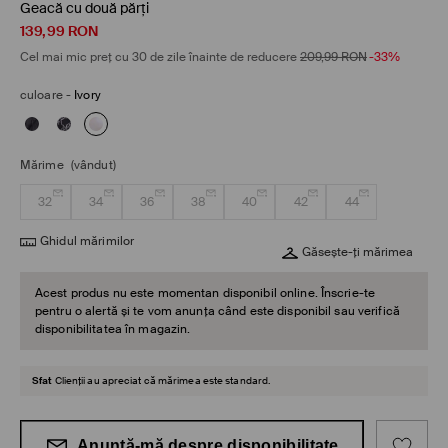
Geacă cu două părți
139,99
RON
Cel mai mic preț cu 30 de zile înainte de reducere
209,99
RON
-33%
culoare
-
Ivory
Mărime
(vândut)
32
34
36
38
40
42
44
Ghidul mărimilor
Găsește-ți mărimea
Acest produs nu este momentan disponibil online. Înscrie-te
pentru o alertă și te vom anunța când este disponibil sau verifică
disponibilitatea în magazin.
Sfat
Clienții au apreciat că mărimea este standard.
Anunță-mă despre disponibilitate