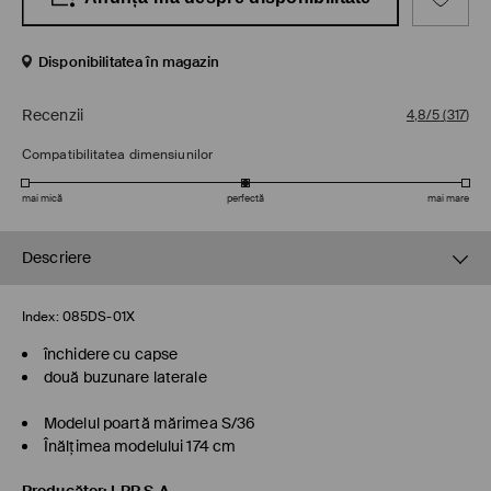
Disponibilitatea în magazin
Recenzii
4,8/5
(
317
)
Compatibilitatea dimensiunilor
mai mică
perfectă
mai mare
Descriere
Index:
085DS-01X
închidere cu capse
două buzunare laterale
Modelul poartă mărimea S/36
Înălţimea modelului 174 cm