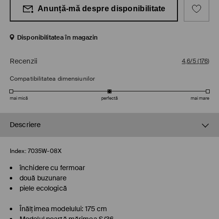
Anunță-mă despre disponibilitate
Disponibilitatea în magazin
Recenzii
4,6/5
(
176
)
Compatibilitatea dimensiunilor
mai mică
perfectă
mai mare
Descriere
Index:
7035W-08X
închidere cu fermoar
două buzunare
piele ecologică
Înălţimea modelului: 175 cm