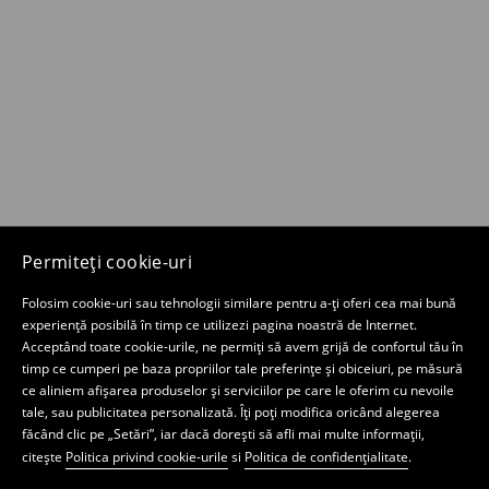
Permiteți cookie-uri
Folosim cookie-uri sau tehnologii similare pentru a-ți oferi cea mai bună
experiență posibilă în timp ce utilizezi pagina noastră de Internet.
Acceptând toate cookie-urile, ne permiți să avem grijă de confortul tău în
timp ce cumperi pe baza propriilor tale preferințe și obiceiuri, pe măsură
ce aliniem afișarea produselor și serviciilor pe care le oferim cu nevoile
tale, sau publicitatea personalizată. Îți poți modifica oricând alegerea
făcând clic pe „Setări”, iar dacă dorești să afli mai multe informații,
citește
Politica privind cookie-urile
si
Politica de confidențialitate
.