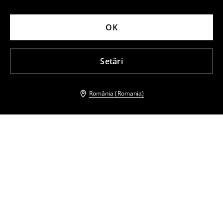
OK
Setări
România (Romania)