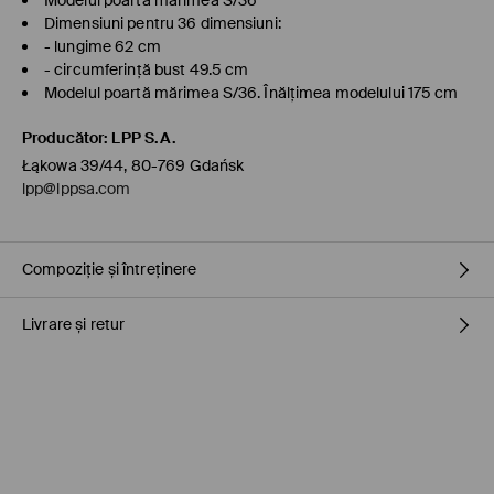
Modelul poartă mărimea S/36
Dimensiuni pentru 36 dimensiuni:
- lungime 62 cm
- circumferință bust 49.5 cm
Modelul poartă mărimea S/36. Înălţimea modelului 175 cm
Producător
:
LPP S.A.
Łąkowa 39/44, 80-769 Gdańsk
lpp@lppsa.com
Compoziție și întreținere
Livrare și retur
Material
:
100% POLIURETAN
Umplutură
:
100% POLIESTER
Politica de expediere
NU SPALAŢI
NU FOLOSIŢI ÎNĂLBITOR
Ridicarea din magazin MOHITO (2-6 zile)
0.00 RON
/ Plata online (PayU, Google Pay)
NU USCAŢI PRIN CENTRIFUGARE