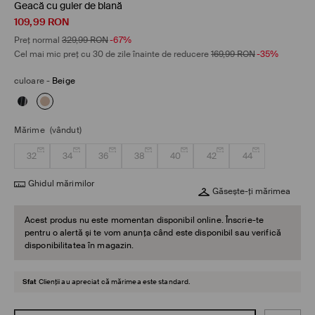
Geacă cu guler de blană
109,99
RON
Preț normal
329,99
RON
-67%
Cel mai mic preț cu 30 de zile înainte de reducere
169,99
RON
-35%
culoare
-
Beige
Mărime
(vândut)
32
34
36
38
40
42
44
Ghidul mărimilor
Găsește-ți mărimea
Acest produs nu este momentan disponibil online. Înscrie-te
pentru o alertă și te vom anunța când este disponibil sau verifică
disponibilitatea în magazin.
Sfat
Clienții au apreciat că mărimea este standard.