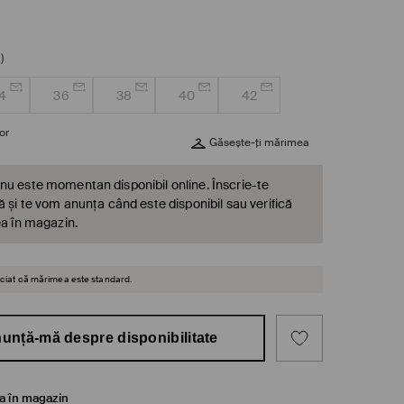
)
4
36
38
40
42
or
Găsește-ți mărimea
nu este momentan disponibil online. Înscrie-te
ă și te vom anunța când este disponibil sau verifică
ea în magazin.
reciat că mărimea este standard.
unță-mă despre disponibilitate
ea în magazin