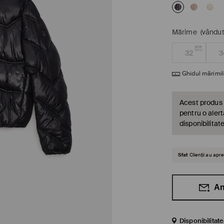
Mărime
(vândut
32
3
Ghidul mărimil
Acest produs 
pentru o alert
disponibilitat
Sfat
Clienții au ap
An
Disponibilitat