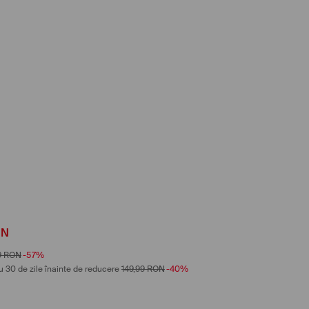
ON
9
RON
-57%
u 30 de zile înainte de reducere
149,99
RON
-40%