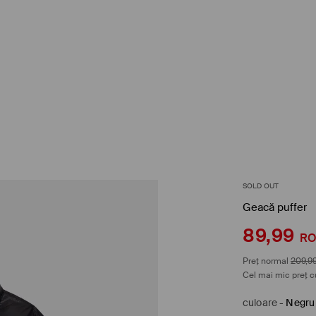
SOLD OUT
Geacă puffer
89,99
R
Preț normal
209,9
Cel mai mic preț c
culoare
-
Negru