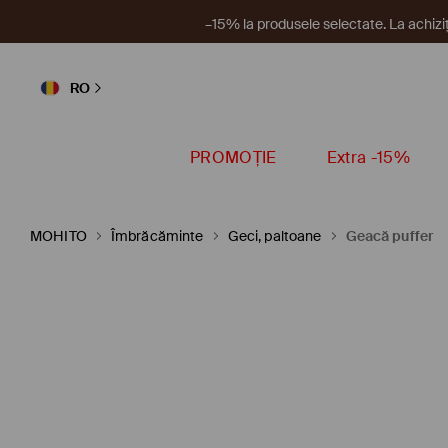
Un nou 
RO
PROMOȚIE
Extra -15%
MOHITO
Îmbrăcăminte
Geci, paltoane
Geacă puffer