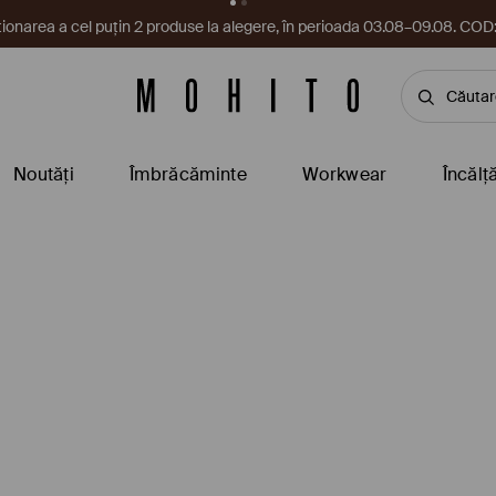
cupon te așteaptă în aplicație! Ia-l chiar acum.
Descarcă aplicați
Noutăți
Îmbrăcăminte
Workwear
Încălț