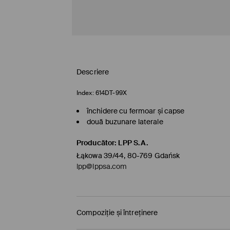
Descriere
Index:
614DT-99X
închidere cu fermoar și capse
două buzunare laterale
Producător
:
LPP S.A.
Łąkowa 39/44, 80-769 Gdańsk
lpp@lppsa.com
Compoziție și întreținere