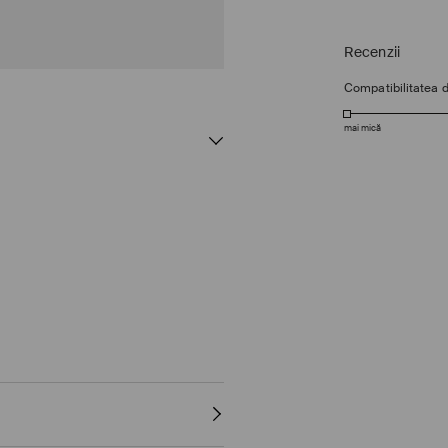
Recenzii
Compatibilitatea 
mai mică