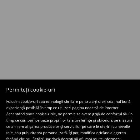
Permiteți cookie-uri
Folosim cookie-uri sau tehnologii similare pentru a-ți oferi cea mai bună
experiență posibilă în timp ce utilizezi pagina noastră de Internet.
Acceptând toate cookie-urile, ne permiți să avem grijă de confortul tău în
timp ce cumperi pe baza propriilor tale preferințe și obiceiuri, pe măsură
ce aliniem afișarea produselor și serviciilor pe care le oferim cu nevoile
tale, sau publicitatea personalizată. Îți poți modifica oricând alegerea
făcând clic pe „Setări”, iar dacă dorești să afli mai multe informații,