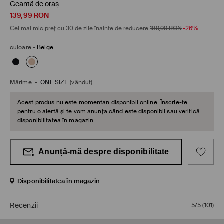
Geantă de oraș
139,99
RON
Cel mai mic preț cu 30 de zile înainte de reducere
189,99
RON
-26%
culoare
-
Beige
Mărime
-
ONE SIZE
(vândut)
Acest produs nu este momentan disponibil online. Înscrie-te
pentru o alertă și te vom anunța când este disponibil sau verifică
disponibilitatea în magazin.
Anunță-mă despre disponibilitate
Disponibilitatea în magazin
Recenzii
5/5
(
101
)