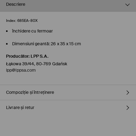
Descriere
Index:
685EA-80X
închidere cu fermoar
Dimensiuni geantă: 26 x 35 x 15 cm
Producător
:
LPP S.A.
Łąkowa 39/44, 80-769 Gdańsk
lpp@lppsa.com
Compoziție și întreținere
Livrare și retur
Material
:
100% POLIURETAN
Umplutură
:
100% POLIESTER
Căptușeală
:
100% POLIESTER
Politica de expediere
NU SPALAŢI