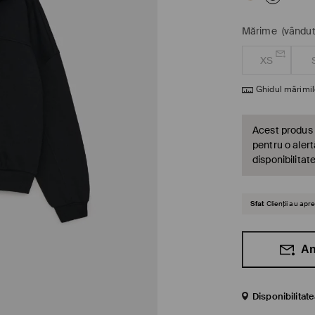
Mărime
(vândut
XS
Ghidul mărimil
Acest produs 
pentru o alert
disponibilitat
Sfat
Clienții au ap
An
Disponibilitat