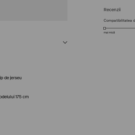
Recenzii
Compatibilitatea 
mai mică
ip de jerseu
odelului 175 cm