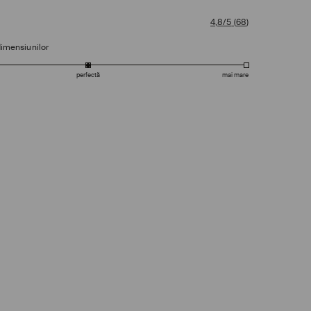
4,8/5
(
68
)
dimensiunilor
perfectă
mai mare