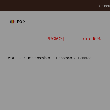
Un nou 
RO
PROMOȚIE
Extra -15%
MOHITO
Îmbrăcăminte
Hanorace
Hanorac