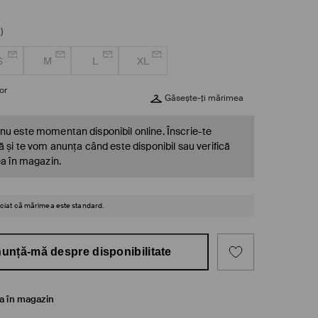
)
S
M
L
XL
or
Găsește-ți mărimea
nu este momentan disponibil online. Înscrie-te
ă și te vom anunța când este disponibil sau verifică
ea în magazin.
reciat că mărimea este standard.
unță-mă despre disponibilitate
ea în magazin