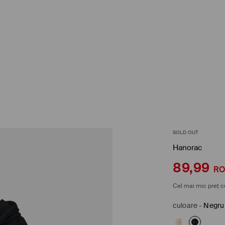
SOLD OUT
Hanorac
89,99
R
Cel mai mic preț c
culoare
-
Negru