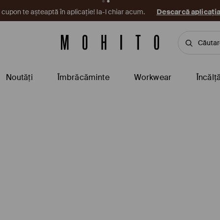
cupon te așteaptă în aplicație! Ia-l chiar acum.
Descarcă aplicați
Noutăți
Îmbrăcăminte
Workwear
Încălț