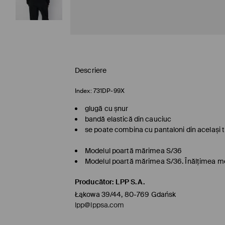
Descriere
Index:
731DP-99X
glugă cu șnur
bandă elastică din cauciuc
se poate combina cu pantaloni din același t
Modelul poartă mărimea S/36
Modelul poartă mărimea S/36. Înălţimea m
Producător
:
LPP S.A.
Łąkowa 39/44, 80-769 Gdańsk
lpp@lppsa.com