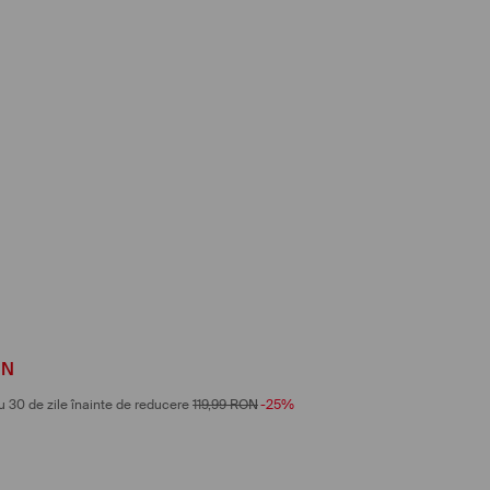
ON
u 30 de zile înainte de reducere
119,99
RON
-25%