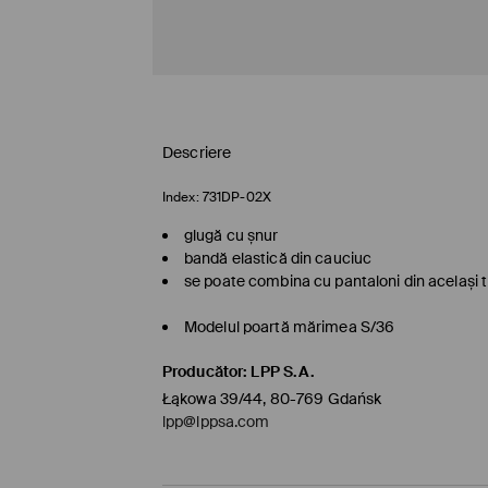
Descriere
Index:
731DP-02X
glugă cu șnur
bandă elastică din cauciuc
se poate combina cu pantaloni din același t
Modelul poartă mărimea S/36
Producător
:
LPP S.A.
Łąkowa 39/44, 80-769 Gdańsk
lpp@lppsa.com