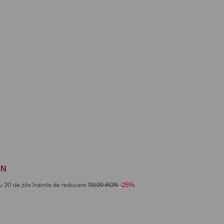
ON
u 30 de zile înainte de reducere
119,99
RON
-25%