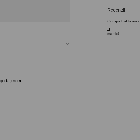
Recenzii
Compatibilitatea 
mai mică
ip de jerseu