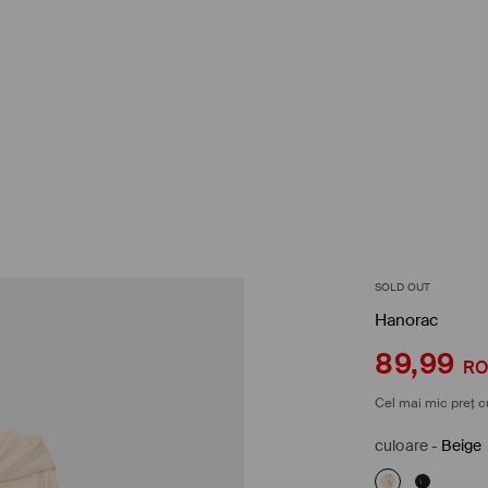
SOLD OUT
Hanorac
89,99
R
Cel mai mic preț c
culoare
-
Beige