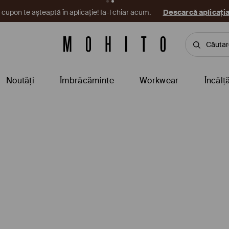
cupon te așteaptă în aplicație! Ia-l chiar acum.
Descarcă aplicați
Noutăți
Îmbrăcăminte
Workwear
Încălț