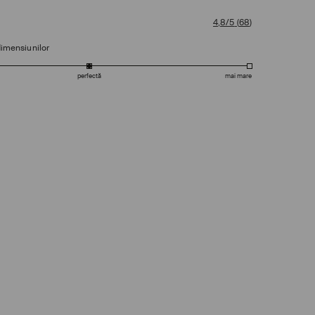
4,8/5
(
68
)
dimensiunilor
perfectă
mai mare