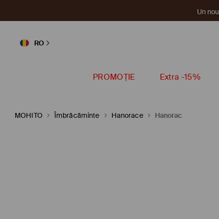
Un nou 
RO
PROMOȚIE
Extra -15%
MOHITO
Îmbrăcăminte
Hanorace
Hanorac