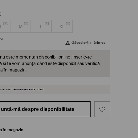
)
S
M
L
XL
or
Găsește-ți mărimea
nu este momentan disponibil online. Înscrie-te
ă și te vom anunța când este disponibil sau verifică
ea în magazin.
reciat că mărimea este standard.
unță-mă despre disponibilitate
ea în magazin