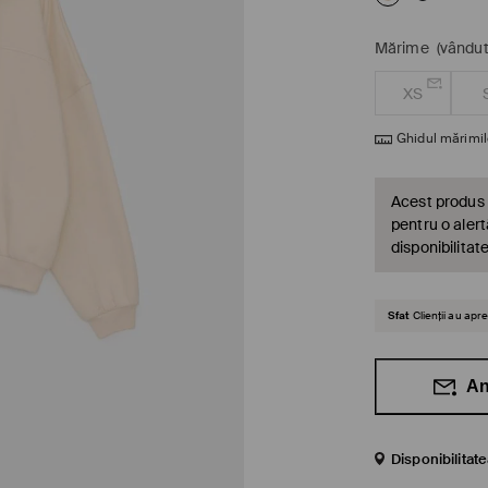
Mărime
(vândut
XS
Ghidul mărimil
Acest produs 
pentru o alert
disponibilitat
Sfat
Clienții au ap
An
Disponibilitat